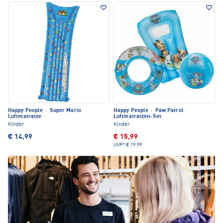
Happy People
·
Super Mario
Happy People
·
Paw Patrol
Luftmatratze
Luftmatratzen-Set
Kinder
Kinder
€ 14,99
€ 15,99
UVP*
€ 19,99