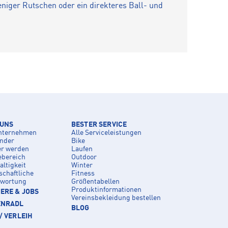
eniger Rutschen oder ein direkteres Ball- und
 UNS
BESTER SERVICE
nternehmen
Alle Serviceleistungen
inder
Bike
er werden
Laufen
ebereich
Outdoor
ltigkeit
Winter
schaftliche
Fitness
twortung
Größentabellen
Produktinformationen
ERE & JOBS
Vereinsbekleidung bestellen
ENRADL
BLOG
/ VERLEIH