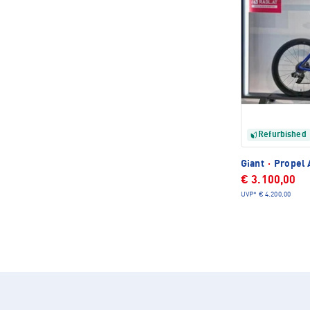
Refurbished
Giant
·
Propel 
€ 3.100,00
UVP*
€ 4.200,00