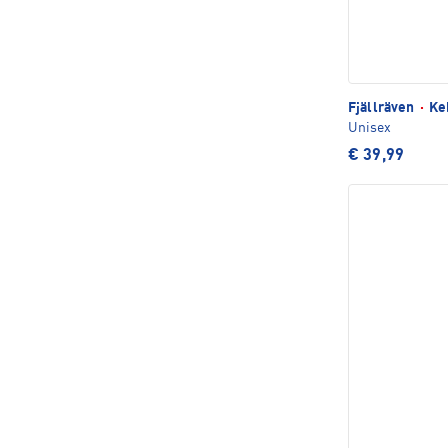
Fjällräven
·
Keb
Unisex
€ 39,99