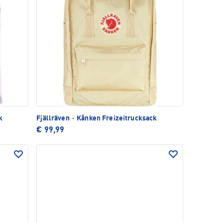
k
Fjällräven
·
Kånken Freizeitrucksack
€ 99,99