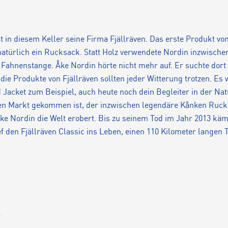
t in diesem Keller seine Firma Fjällräven. Das erste Produkt vo
 natürlich ein Rucksack. Statt Holz verwendete Nordin inzwisch
Fahnenstange. Åke Nordin hörte nicht mehr auf. Er suchte dort
 die Produkte von Fjällräven sollten jeder Witterung trotzen. Es 
Jacket zum Beispiel, auch heute noch dein Begleiter in der Natur
den Markt gekommen ist, der inzwischen legendäre Kånken Ruck
e Nordin die Welt erobert. Bis zu seinem Tod im Jahr 2013 käm
ief den Fjällräven Classic ins Leben, einen 110 Kilometer lange
r