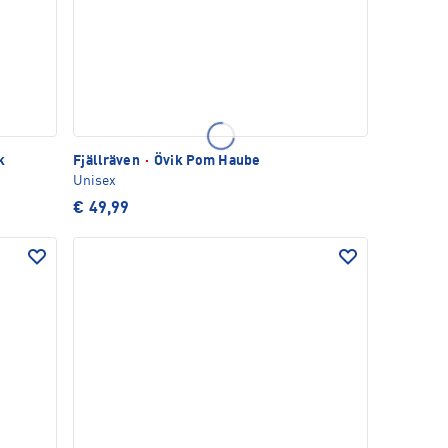
k
Fjällräven
·
Övik Pom Haube
Unisex
€ 49,99