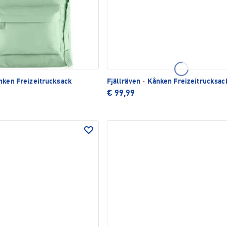
ken Freizeitrucksack
Fjällräven
·
Kånken Freizeitrucksac
€ 99,99