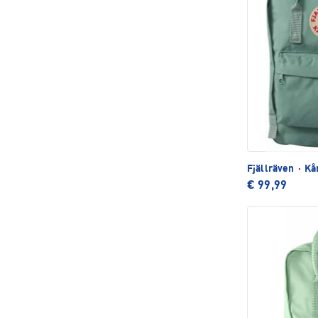
Fjällräven
·
Kån
€ 99,99