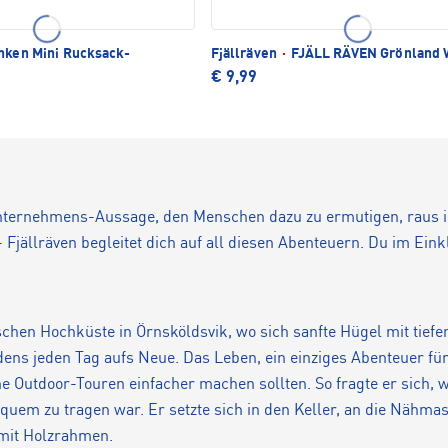
ken Mini Rucksack-
Fjällräven
·
FJÄLL RÄVEN Grönland 
€ 9,99
t Unternehmens-Aussage, den Menschen dazu zu ermutigen, raus
Fjällräven begleitet dich auf all diesen Abenteuern. Du im Eink
hen Hochküste in Örnsköldsvik, wo sich sanfte Hügel mit tief
ens jeden Tag aufs Neue. Das Leben, ein einziges Abenteuer fü
ine Outdoor-Touren einfacher machen sollten. So fragte er sich,
uem zu tragen war. Er setzte sich in den Keller, an die Nähma
 mit Holzrahmen.