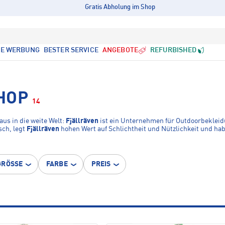
Gratis Abholung im Shop
LE WERBUNG
BESTER SERVICE
ANGEBOTE
REFURBISHED
HOP
14
us in die weite Welt:
Fjällräven
ist ein Unternehmen für Outdoorbekleid
sch, legt
Fjällräven
hohen Wert auf Schlichtheit und Nützlichkeit und ha
GRÖSSE
FARBE
PREIS