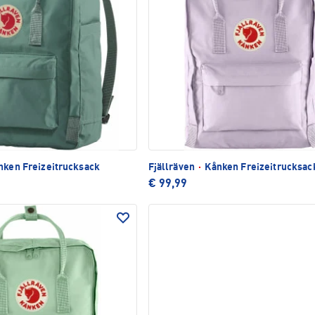
ken Freizeitrucksack
Fjällräven
·
Kånken Freizeitrucksac
€ 99,99