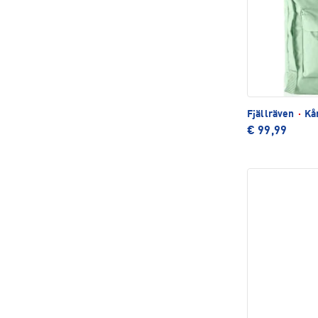
Fjällräven
·
Kån
€ 99,99