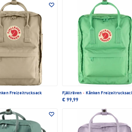
ken Freizeitrucksack
Fjällräven
·
Kånken Freizeitrucksac
€ 99,99