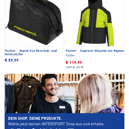
Fischer
·
Alpine Eco Skischuh- und
Fischer
·
Explorer Skijacke mit Kapuze
Helmtasche
Kinder
€ 59,99
€ 119,99
UVP*
€ 149,99
DEIN SHOP. DEINE PRODUKTE.
Wähle jetzt deinen INTERSPORT Shop aus und erhalte: