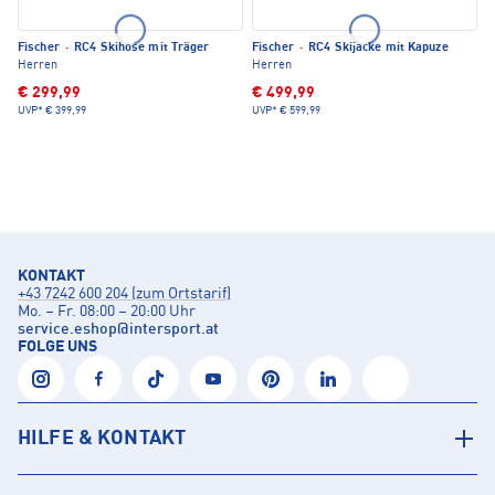
Fischer
·
RC4 Skihose mit Träger
Fischer
·
RC4 Skijacke mit Kapuze
Herren
Herren
€ 299,99
€ 499,99
UVP*
€ 399,99
UVP*
€ 599,99
KONTAKT
+43 7242 600 204 (zum Ortstarif)
Mo. – Fr. 08:00 – 20:00 Uhr
service.eshop
@
intersport.at
FOLGE UNS
HILFE & KONTAKT