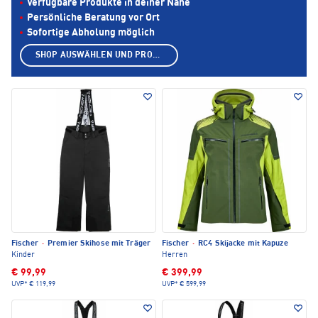
Verfügbare Produkte in deiner Nähe
Persönliche Beratung vor Ort
Sofortige Abholung möglich
SHOP AUSWÄHLEN UND PRODUKTE ANZEIGEN
Fischer
·
Premier Skihose mit Träger
Fischer
·
RC4 Skijacke mit Kapuze
Kinder
Herren
€ 99,99
€ 399,99
UVP*
€ 119,99
UVP*
€ 599,99