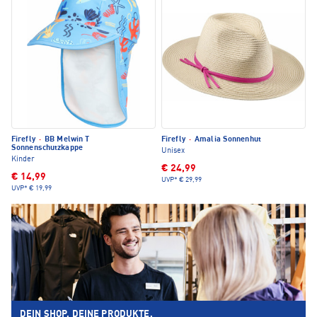
Firefly
·
BB Melwin T
Firefly
·
Amalia Sonnenhut
Sonnenschutzkappe
Unisex
Kinder
€ 24,99
€ 14,99
UVP*
€ 29,99
UVP*
€ 19,99
DEIN SHOP. DEINE PRODUKTE.