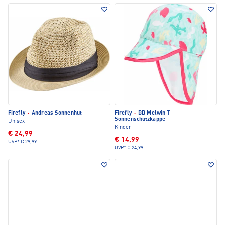
Firefly
·
Andreas Sonnenhut
Firefly
·
BB Melwin T
Sonnenschutzkappe
Unisex
Kinder
€ 24,99
€ 14,99
UVP*
€ 29,99
UVP*
€ 24,99