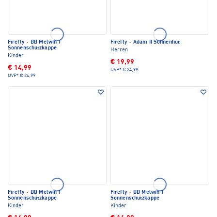
Firefly
·
BB Melwin T
Firefly
·
Adam II Sonnenhut
Sonnenschutzkappe
Herren
Kinder
€ 19,99
€ 14,99
UVP*
€ 24,99
UVP*
€ 24,99
Firefly
·
BB Melwin T
Firefly
·
BB Melwin T
Sonnenschutzkappe
Sonnenschutzkappe
Kinder
Kinder