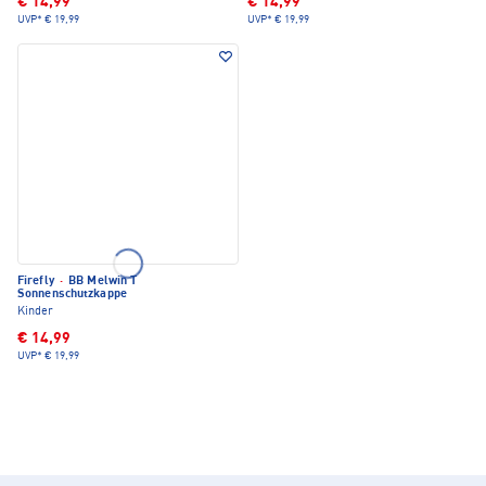
€ 14,99
€ 14,99
UVP*
€ 19,99
UVP*
€ 19,99
Firefly
·
BB Melwin T
Sonnenschutzkappe
Kinder
€ 14,99
UVP*
€ 19,99