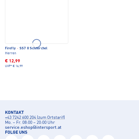
Firefly
·
SS7 II Schnorchel
Herren
€ 12,99
UVP*
€ 16,99
KONTAKT
+43 7242 600 204 (zum Ortstarif)
Mo. – Fr. 08:00 – 20:00 Uhr
service.eshop
@
intersport.at
FOLGE UNS