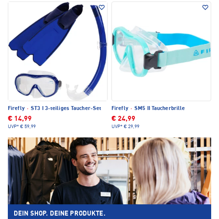
Firefly
·
ST3 I 3-teiliges Taucher-Set
Firefly
·
SM5 II Taucherbrille
€ 14,99
€ 24,99
UVP*
€ 59,99
UVP*
€ 29,99
DEIN SHOP. DEINE PRODUKTE.