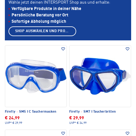
Wähle jetzt deinen INTERSPORT Shop aus und erhalte:
Verfügbare Produkte in deiner Nähe
Persönliche Beratung vor Ort
Sofortige Abholung möglich
SHOP AUSWÄHLEN UND PRODUKTE ANZEIGEN
Firefly
·
SM5 I C Tauchermasken
Firefly
·
SM7 I Taucherbrillen
€ 24,99
€ 29,99
UVP*
€ 29,99
UVP*
€ 34,99