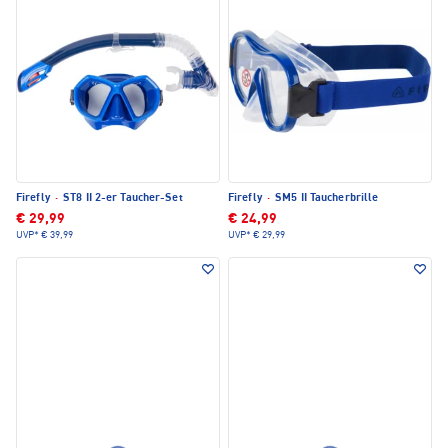
Firefly
·
ST8 II 2-er Taucher-Set
Firefly
·
SM5 II Taucherbrille
€ 29,99
€ 24,99
UVP*
€ 39,99
UVP*
€ 29,99