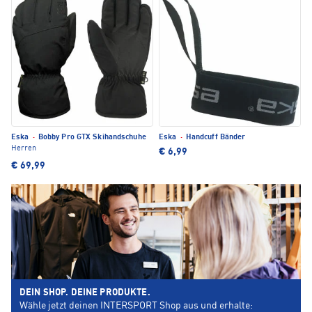
Eska
·
Bobby Pro GTX Skihandschuhe
Eska
·
Handcuff Bänder
Herren
€ 6,99
€ 69,99
DEIN SHOP. DEINE PRODUKTE.
Wähle jetzt deinen INTERSPORT Shop aus und erhalte: