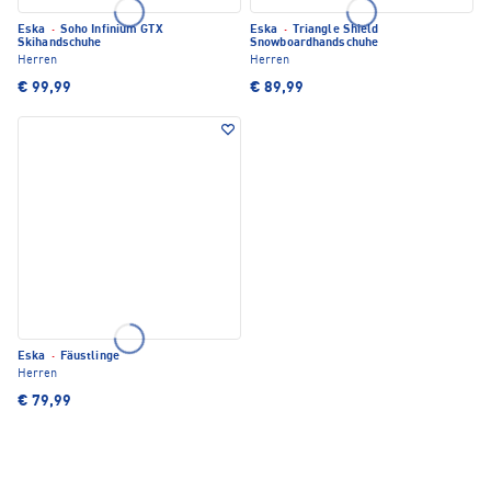
Eska
·
Soho Infinium GTX
Eska
·
Triangle Shield
Skihandschuhe
Snowboardhandschuhe
Herren
Herren
€ 99,99
€ 89,99
Eska
·
Fäustlinge
Herren
€ 79,99