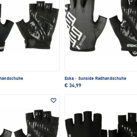
dhandschuhe
Eska
·
Sunside Radhandschuhe
€ 34,99