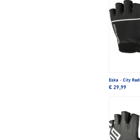
Eska
·
City Ra
€ 29,99