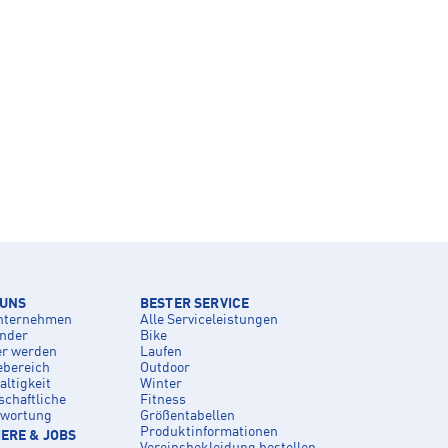
 UNS
BESTER SERVICE
nternehmen
Alle Serviceleistungen
inder
Bike
er werden
Laufen
ebereich
Outdoor
ltigkeit
Winter
schaftliche
Fitness
twortung
Größentabellen
Produktinformationen
ERE & JOBS
Vereinsbekleidung bestellen