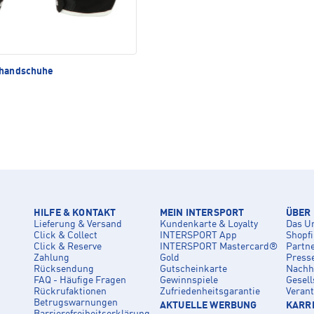
dhandschuhe
HILFE & KONTAKT
MEIN INTERSPORT
ÜBER
Lieferung & Versand
Kundenkarte & Loyalty
Das U
Click & Collect
INTERSPORT App
Shopf
Click & Reserve
INTERSPORT Mastercard®
Partn
Zahlung
Gold
Press
Rücksendung
Gutscheinkarte
Nachha
FAQ - Häufige Fragen
Gewinnspiele
Gesell
Rückrufaktionen
Zufriedenheitsgarantie
Veran
Betrugswarnungen
AKTUELLE WERBUNG
KARRI
Barrierefreiheitserklärung