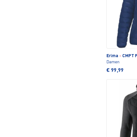
Erima
·
CMPT Pu
Damen
€ 99,99