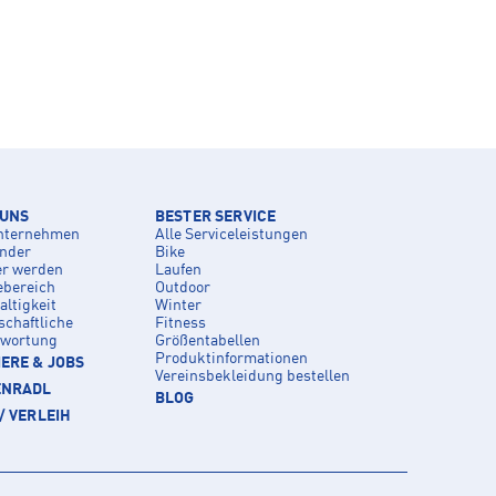
 UNS
BESTER SERVICE
nternehmen
Alle Serviceleistungen
inder
Bike
er werden
Laufen
ebereich
Outdoor
ltigkeit
Winter
schaftliche
Fitness
twortung
Größentabellen
Produktinformationen
ERE & JOBS
Vereinsbekleidung bestellen
ENRADL
BLOG
/ VERLEIH