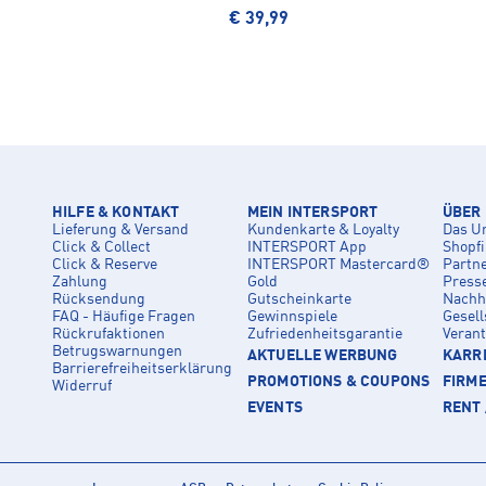
€ 39,99
HILFE & KONTAKT
MEIN INTERSPORT
ÜBER
Lieferung & Versand
Kundenkarte & Loyalty
Das U
Click & Collect
INTERSPORT App
Shopf
Click & Reserve
INTERSPORT Mastercard®
Partn
Zahlung
Gold
Press
Rücksendung
Gutscheinkarte
Nachha
FAQ - Häufige Fragen
Gewinnspiele
Gesell
Rückrufaktionen
Zufriedenheitsgarantie
Veran
Betrugswarnungen
AKTUELLE WERBUNG
KARRI
Barrierefreiheitserklärung
PROMOTIONS & COUPONS
FIRM
Widerruf
EVENTS
RENT 