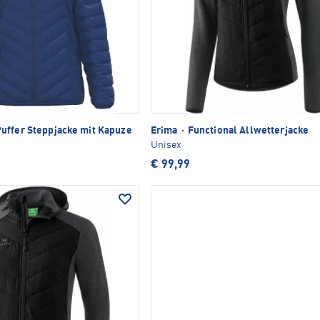
ffer Steppjacke mit Kapuze
Erima
·
Functional Allwetterjacke
Unisex
€ 99,99