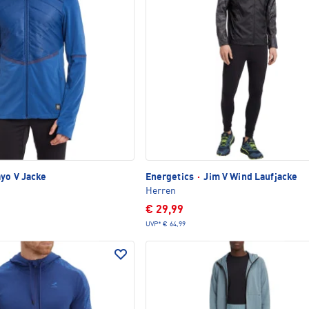
yo V Jacke
Energetics
·
Jim V Wind Laufjacke
Herren
€ 29,99
UVP*
€ 64,99