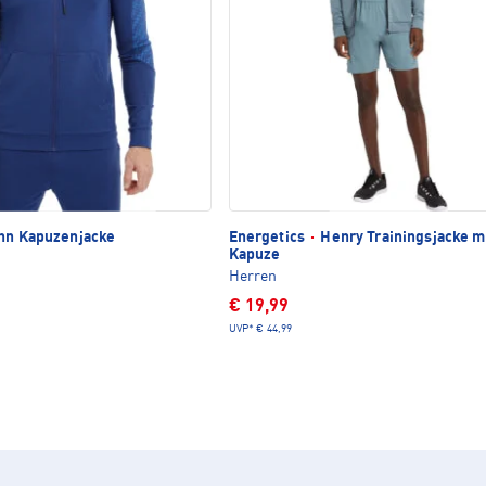
nn Kapuzenjacke
Energetics
·
Henry Trainingsjacke m
Kapuze
Herren
€ 19,99
UVP*
€ 44,99