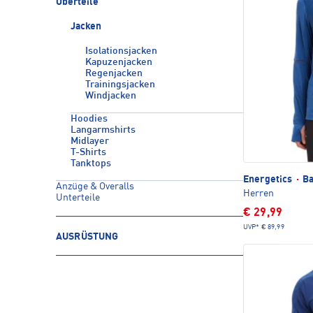
Oberteile
Jacken
Isolationsjacken
Kapuzenjacken
Regenjacken
Trainingsjacken
Windjacken
Hoodies
Langarmshirts
Midlayer
T-Shirts
Tanktops
Energetics
·
Ba
Anzüge & Overalls
Herren
Unterteile
€ 29,99
UVP*
€ 89,99
AUSRÜSTUNG