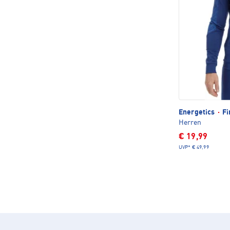
Energetics
·
Fi
Herren
€ 19,99
UVP*
€ 49,99