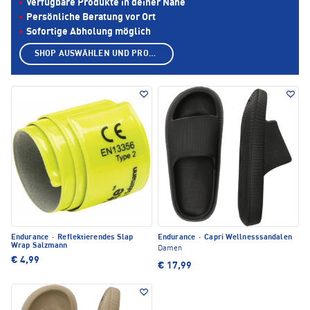
Verfügbare Produkte in deiner Nähe
Persönliche Beratung vor Ort
Sofortige Abholung möglich
SHOP AUSWÄHLEN UND PRODUKTE ANZEIGEN
Endurance
·
Reflektierendes Slap
Endurance
·
Capri Wellnesssandalen
Wrap Salzmann
Damen
€ 4,99
€ 17,99