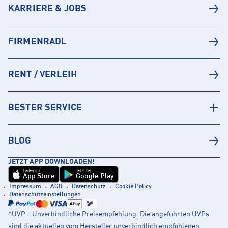
KARRIERE & JOBS
FIRMENRADL
RENT / VERLEIH
BESTER SERVICE
BLOG
JETZT APP DOWNLOADEN!
Laden im
Jetzt bei
App Store
Google Play
Impressum
AGB
Datenschutz
Cookie Policy
Datenschutzeinstellungen
*UVP = Unverbindliche Preisempfehlung. Die angeführten UVPs
sind die aktuellen vom Hersteller unverbindlich empfohlenen