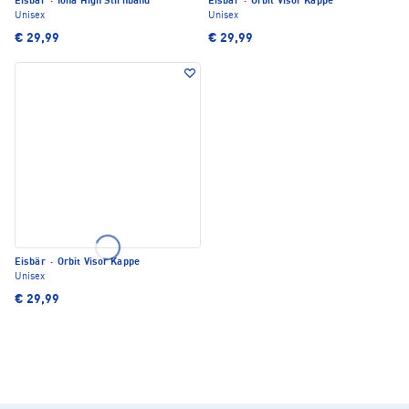
Eisbär
·
Iona High Stirnband
Eisbär
·
Orbit Visor Kappe
Unisex
Unisex
€ 29,99
€ 29,99
Eisbär
·
Orbit Visor Kappe
Unisex
€ 29,99