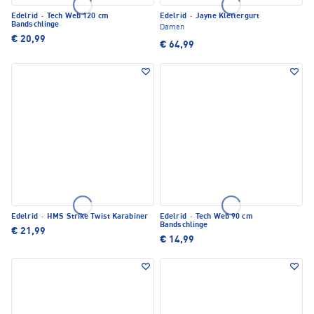
Edelrid
·
Tech Web 120 cm
Edelrid
·
Jayne Klettergurt
Bandschlinge
Damen
€ 20,99
€ 64,99
Edelrid
·
HMS Strike Twist Karabiner
Edelrid
·
Tech Web 90 cm
Bandschlinge
€ 21,99
€ 14,99