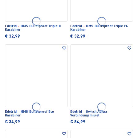
Edelrid
·
HMS Bulletproof Triple II
Edelrid
·
HMS Bulletproof Triple FG
Karabiner
Karabiner
€ 32,99
€ 32,99
Edelrid
·
HMS Bulletproof Eco
Edelrid
·
Switch Adjust
Karabiner
Verbindungsmittel
€ 34,99
€ 84,99