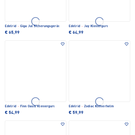
Edelrid
·
Giga Jul Sicherungsgerät
Edelrid
·
Jay Klettergurt
€ 65,99
€ 64,99
Edelrid
·
Finn Oasis Klettergurt
Edelrid
·
Zodiac Kletterhelm
€ 54,99
€ 59,99