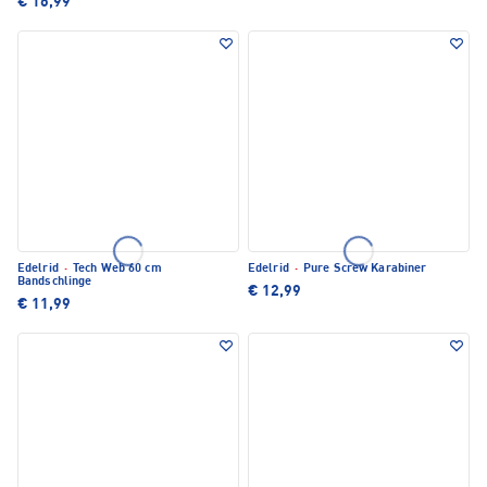
€ 16,99
Edelrid
·
Tech Web 60 cm
Edelrid
·
Pure Screw Karabiner
Bandschlinge
€ 12,99
€ 11,99