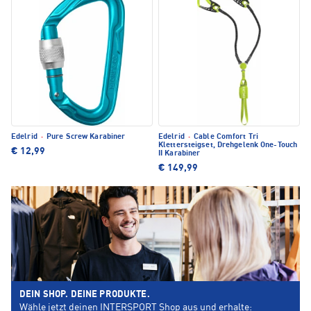
Edelrid
·
Pure Screw Karabiner
Edelrid
·
Cable Comfort Tri
Klettersteigset, Drehgelenk One-Touch
€ 12,99
II Karabiner
€ 149,99
DEIN SHOP. DEINE PRODUKTE.
Wähle jetzt deinen INTERSPORT Shop aus und erhalte: