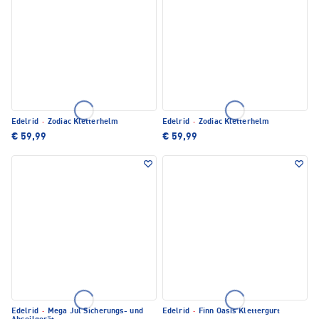
Edelrid
·
Zodiac Kletterhelm
Edelrid
·
Zodiac Kletterhelm
€ 59,99
€ 59,99
Edelrid
·
Mega Jul Sicherungs- und
Edelrid
·
Finn Oasis Klettergurt