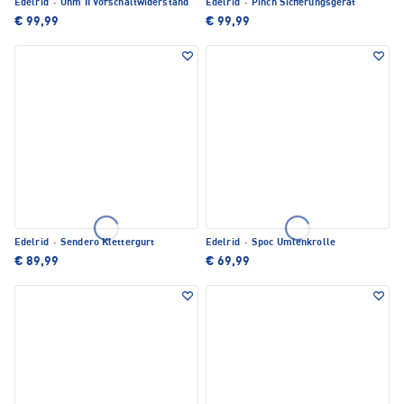
Edelrid
·
Ohm II Vorschaltwiderstand
Edelrid
·
Pinch Sicherungsgerät
€ 99,99
€ 99,99
Edelrid
·
Sendero Klettergurt
Edelrid
·
Spoc Umlenkrolle
€ 89,99
€ 69,99