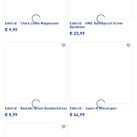
Edelrid
·
Chalk Loose Magnesium
Edelrid
·
HMS Bulletproof Screw
Karabiner
€ 9,99
€ 23,99
Edelrid
·
Boulder Brush Boulderbürste
Edelrid
·
Jayne IV Klettergurt
€ 5,99
€ 64,99