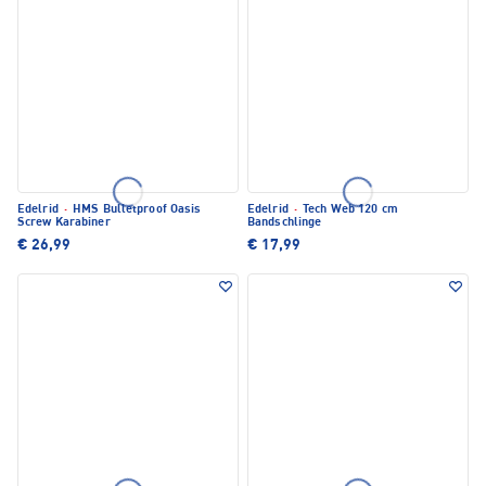
Edelrid
·
HMS Bulletproof Oasis
Edelrid
·
Tech Web 120 cm
Screw Karabiner
Bandschlinge
€ 26,99
€ 17,99