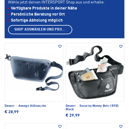
Wähle jetzt deinen INTERSPORT Shop aus und erhalte:
Verfügbare Produkte in deiner Nähe
Persönliche Beratung vor Ort
Sofortige Abholung möglich
SHOP AUSWÄHLEN UND PRODUKTE ANZEIGEN
Deuter
·
Avengo Hüfttasche
Deuter
·
Security Money Belt I RFID
Block
€ 28,99
€ 29,99