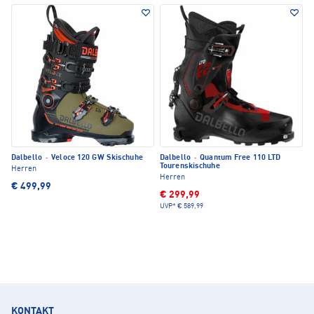
Dalbello
·
Veloce 120 GW Skischuhe
Dalbello
·
Quantum Free 110 LTD
Tourenskischuhe
Herren
Herren
€ 499,99
€ 299,99
UVP*
€ 589,99
KONTAKT