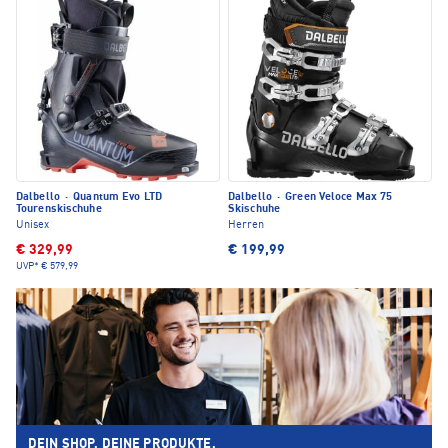
Dalbello
·
Quantum Evo LTD
Dalbello
·
Green Veloce Max 75
Tourenskischuhe
Skischuhe
Unisex
Herren
€ 329,99
€ 199,99
UVP*
€ 579,99
DEIN SHOP. DEINE PRODUKTE.