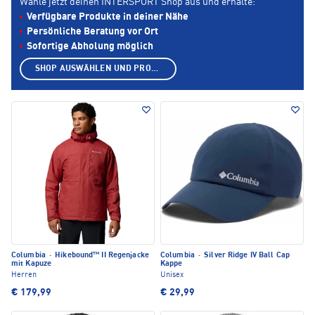
Wähle jetzt deinen INTERSPORT Shop aus und erhalte:
Verfügbare Produkte in deiner Nähe
Persönliche Beratung vor Ort
Sofortige Abholung möglich
SHOP AUSWÄHLEN UND PRODUKTE ANZEIGEN
Columbia
·
Hikebound™ II Regenjacke
Columbia
·
Silver Ridge IV Ball Cap
mit Kapuze
Kappe
Herren
Unisex
€ 179,99
€ 29,99