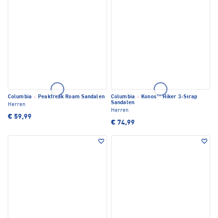
Columbia
·
Peakfreak Roam Sandalen
Columbia
·
Konos™ Hiker 3-Strap
Sandalen
Herren
Herren
€ 59,99
€ 74,99