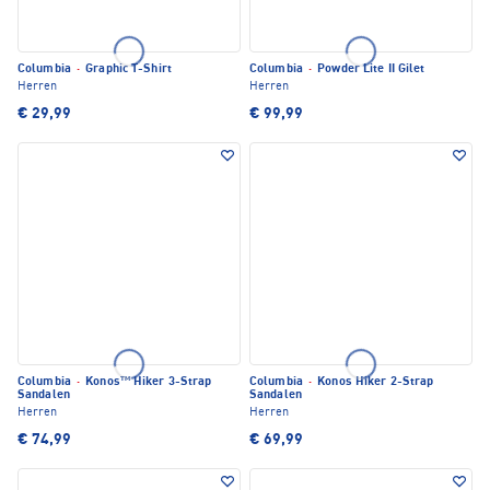
Columbia
·
Graphic T-Shirt
Columbia
·
Powder Lite II Gilet
Herren
Herren
€ 29,99
€ 99,99
Columbia
·
Konos™ Hiker 3-Strap
Columbia
·
Konos Hiker 2-Strap
Sandalen
Sandalen
Herren
Herren
€ 74,99
€ 69,99