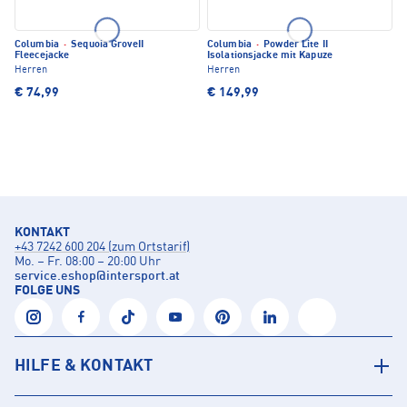
Columbia
·
Sequoia GroveII
Columbia
·
Powder Lite II
Fleecejacke
Isolationsjacke mit Kapuze
Herren
Herren
€ 74,99
€ 149,99
KONTAKT
+43 7242 600 204 (zum Ortstarif)
Mo. – Fr. 08:00 – 20:00 Uhr
service.eshop
@
intersport.at
FOLGE UNS
HILFE & KONTAKT