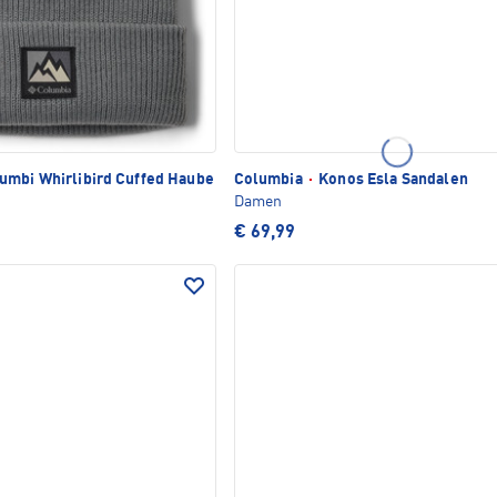
umbi Whirlibird Cuffed Haube
Columbia
·
Konos Esla Sandalen
Damen
€ 69,99