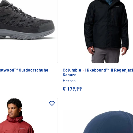
stwood™ Outdoorschuhe
Columbia
·
Hikebound™ II Regenjac
Kapuze
Herren
€ 179,99