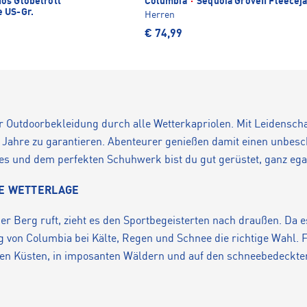
os Globetrott
Columbia
·
Sequoia GroveII Fleecej
 US-Gr.
Herren
€ 74,99
r Outdoorbekleidung durch alle Wetterkapriolen. Mit Leidenscha
 Jahre zu garantieren. Abenteurer genießen damit einen unbesch
 und dem perfekten Schuhwerk bist du gut gerüstet, ganz egal,
DE WETTERLAGE
 Berg ruft, zieht es den Sportbegeisterten nach draußen. Da es
g von Columbia bei Kälte, Regen und Schnee die richtige Wahl.
chen Küsten, in imposanten Wäldern und auf den schneebedeckt