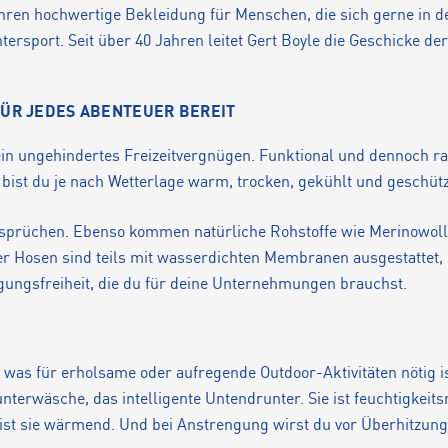
hren hochwertige Bekleidung für Menschen, die sich gerne in d
ersport. Seit über 40 Jahren leitet Gert Boyle die Geschicke de
FÜR JEDES ABENTEUER BEREIT
 ein ungehindertes Freizeitvergnügen. Funktional und dennoch raf
 bist du je nach Wetterlage warm, trocken, gekühlt und geschüt
nsprüchen. Ebenso kommen natürliche Rohstoffe wie Merinowol
r Hosen sind teils mit wasserdichten Membranen ausgestattet, d
gungsfreiheit, die du für deine Unternehmungen brauchst.
, was für erholsame oder aufregende Outdoor-Aktivitäten nötig i
rwäsche, das intelligente Untendrunter. Sie ist feuchtigkeitsr
ist sie wärmend. Und bei Anstrengung wirst du vor Überhitzung