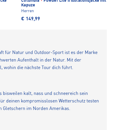
acke
Columbia
·
Powder Lite II Isolationsjacke mit
Kapuze
Herren
€ 149,99
ft für Natur und Outdoor-Sport ist es der Marke
werten Aufenthalt in der Natur. Mit der
 wohin die nächste Tour dich führt.
 bisweilen kalt, nass und schneereich sein
 Für deinen kompromisslosen Wetterschutz testen
en Gletschern im Norden Amerikas.