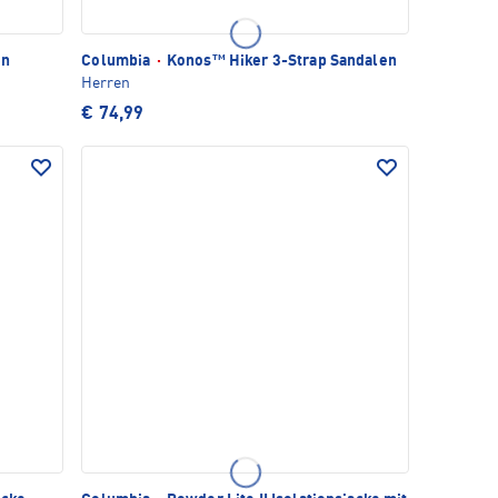
en
Columbia
·
Konos™ Hiker 3-Strap Sandalen
Herren
€ 74,99