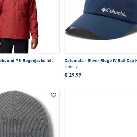
ebound™ II Regenjacke mit
Columbia
·
Silver Ridge IV Ball Cap
Unisex
€ 29,99