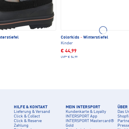
terstiefel
Colorkids
·
Winterstiefel
Kinder
€ 44,99
UVP*
€ 54,99
HILFE & KONTAKT
MEIN INTERSPORT
ÜBER
Lieferung & Versand
Kundenkarte & Loyalty
Das U
Click & Collect
INTERSPORT App
Shopf
Click & Reserve
INTERSPORT Mastercard®
Partn
Zahlung
Gold
Press