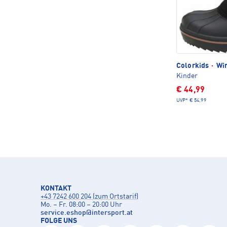
Colorkids
·
Win
Kinder
€ 44,99
UVP*
€ 54,99
KONTAKT
+43 7242 600 204 (zum Ortstarif)
Mo. – Fr. 08:00 – 20:00 Uhr
service.eshop
@
intersport.at
FOLGE UNS