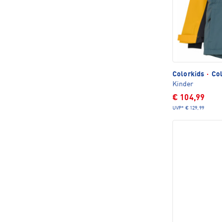
Colorkids
·
Col
Kinder
€ 104,99
UVP*
€ 129,99