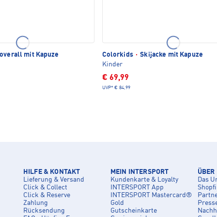
overall mit Kapuze
Colorkids
·
Skijacke mit Kapuze
Kinder
€ 69,99
UVP*
€ 84,99
HILFE & KONTAKT
MEIN INTERSPORT
ÜBER
Lieferung & Versand
Kundenkarte & Loyalty
Das U
Click & Collect
INTERSPORT App
Shopf
Click & Reserve
INTERSPORT Mastercard®
Partn
Zahlung
Gold
Press
Rücksendung
Gutscheinkarte
Nachha