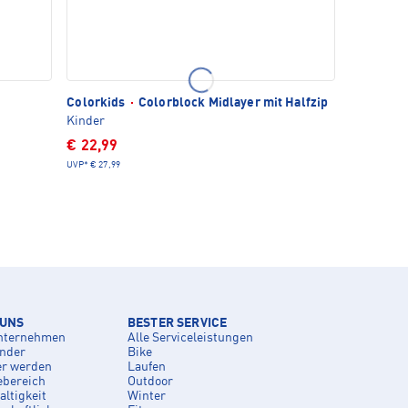
Colorkids
·
Colorblock Midlayer mit Halfzip
Kinder
€ 22,99
UVP*
€ 27,99
 UNS
BESTER SERVICE
nternehmen
Alle Serviceleistungen
inder
Bike
er werden
Laufen
ebereich
Outdoor
ltigkeit
Winter