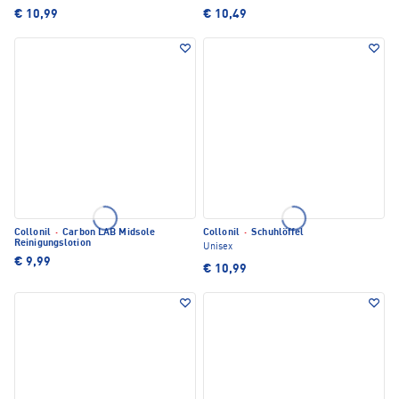
€ 10,99
€ 10,49
Collonil
·
Carbon LAB Midsole
Collonil
·
Schuhlöffel
Reinigungslotion
Unisex
€ 9,99
€ 10,99