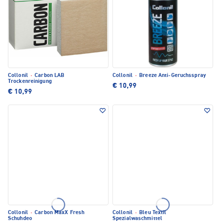
Collonil
·
Carbon LAB
Collonil
·
Breeze Anti-Geruchsspray
Trockenreinigung
€ 10,99
€ 10,99
Collonil
·
Carbon MaxX Fresh
Collonil
·
Bleu Textil
Schuhdeo
Spezialwaschmittel