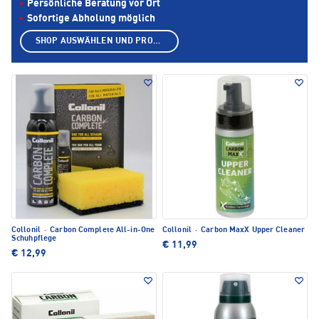
Persönliche Beratung vor Ort
Sofortige Abholung möglich
SHOP AUSWÄHLEN UND PRODUKTE ANZEIGEN
Collonil
·
Carbon Complete All-in-One
Collonil
·
Carbon MaxX Upper Cleaner
Schuhpflege
€ 11,99
€ 12,99