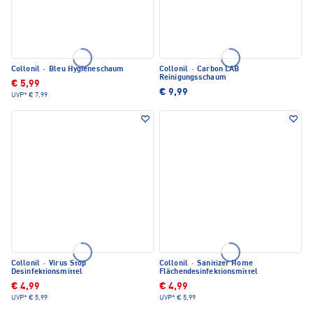
Collonil
·
Bleu Hygieneschaum
Collonil
·
Carbon LAB
Reinigungsschaum
€ 5,99
€ 9,99
UVP*
€ 7,99
Collonil
·
Virus Stop
Collonil
·
Sanitizer Home
Desinfektionsmittel
Flächendesinfektionsmittel
€ 4,99
€ 4,99
UVP*
€ 5,99
UVP*
€ 5,99