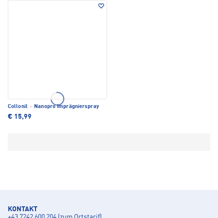
Collonil
·
Nanopro Imprägnierspray
€ 15,99
KONTAKT
+43 7242 600 204 (zum Ortstarif)