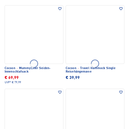
Cocoon
·
MummyLiner Seiden-
Cocoon
·
Travel Hammock Single
Innenschlafsack
Reisehängematte
€ 69,99
€ 39,99
UVP*
€ 79,99