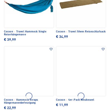
Cocoon
·
Travel Hammock Single
Cocoon
·
Travel Sheet Reiseschlafsack
Reisehängematte
€ 34,99
€ 39,99
Cocoon
·
Hammock Straps
Cocoon
·
4er-Pack Netzbeutel
Hängemattenbefestigung
€ 11,99
€ 22,99