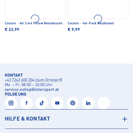
Cocoon
·
Air Core Pillow Reisekissen
Cocoon
·
4er-Pack Netzbeutel
€ 22,99
€ 9,99
KONTAKT
+43 7242 600 204 (zum Ortstarif)
Mo. – Fr. 08:00 – 20:00 Uhr
service.eshop
@
intersport.at
FOLGE UNS
HILFE & KONTAKT