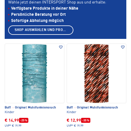
Wähle jetzt deinen INTERSPORT Shop aus und erhalte:
Verfügbare Produkte in deiner Nähe
Persönliche Beratung vor Ort
Sofortige Abholung möglich
SHOP AUSWÄHLEN UND PRODUKTE ANZEIGEN
Buff
·
Original Multifunktionstuch
Buff
·
Original Multifunktionstuch
Kinder
Kinder
€ 14,99
€ 12,99
-25 %
-35 %
UVP*
€ 19,99
UVP*
€ 19,99