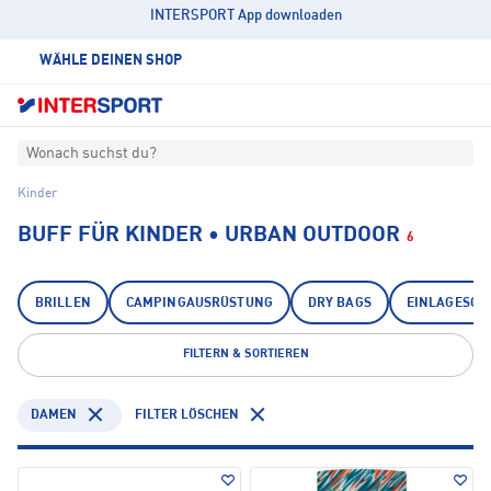
INTERSPORT App downloaden
WÄHLE DEINEN SHOP
Wonach suchst du?
Kinder
BUFF FÜR KINDER • URBAN OUTDOOR
6
BRILLEN
CAMPINGAUSRÜSTUNG
DRY BAGS
EINLAGESOH
FILTERN & SORTIEREN
DAMEN
FILTER LÖSCHEN