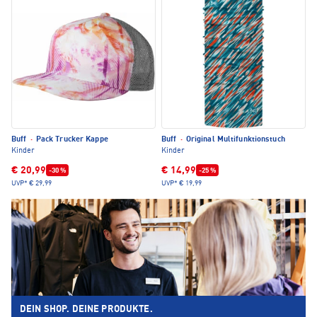
Buff
·
Pack Trucker Kappe
Buff
·
Original Multifunktionstuch
Kinder
Kinder
€ 20,99
€ 14,99
-30 %
-25 %
UVP*
€ 29,99
UVP*
€ 19,99
DEIN SHOP. DEINE PRODUKTE.