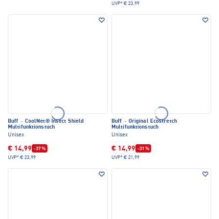
UVP*
€ 23,99
Buff
·
CoolNet® Insect Shield
Buff
·
Original Ecostretch
Multifunktionstuch
Multifunktionstuch
Unisex
Unisex
€ 14,99
€ 14,99
-37 %
-31 %
UVP*
€ 23,99
UVP*
€ 21,99