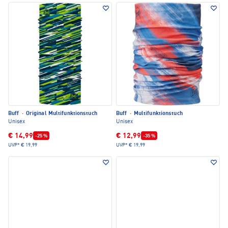
Buff
·
Original Multifunktionstuch
Buff
·
Multifunktionstuch
Unisex
Unisex
€ 14,99
€ 12,99
-25 %
-35 %
UVP*
€ 19,99
UVP*
€ 19,99