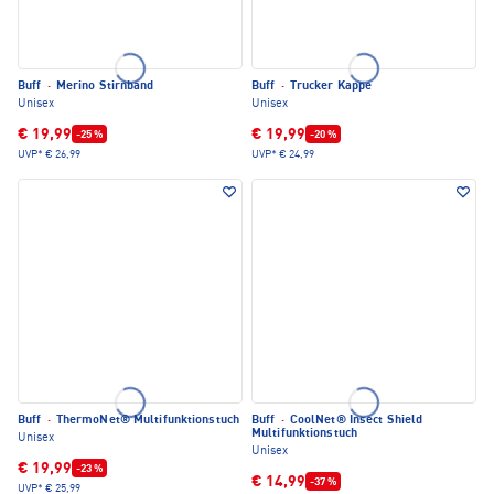
Buff
·
Merino Stirnband
Buff
·
Trucker Kappe
Unisex
Unisex
€ 19,99
€ 19,99
-25 %
-20 %
UVP*
€ 26,99
UVP*
€ 24,99
Buff
·
ThermoNet® Multifunktionstuch
Buff
·
CoolNet® Insect Shield
Multifunktionstuch
Unisex
Unisex
€ 19,99
-23 %
€ 14,99
-37 %
UVP*
€ 25,99