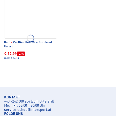
Buff
·
CoolNet UV® Wide Stirnband
Unisex
€ 12,99
-23 %
UVP*
€ 16,99
KONTAKT
+43 7242 600 204 (zum Ortstarif)
Mo. – Fr. 08:00 – 20:00 Uhr
service.eshop
@
intersport.at
FOLGE UNS