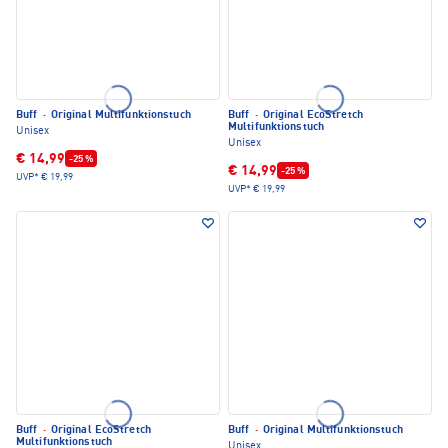
Buff
·
Original Multifunktionstuch
Buff
·
Original EcoStretch
Multifunktionstuch
Unisex
Unisex
€ 14,99
-25 %
€ 14,99
-25 %
UVP*
€ 19,99
UVP*
€ 19,99
Buff
·
Original EcoStretch
Buff
·
Original Multifunktionstuch
Multifunktionstuch
Unisex