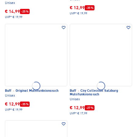
Unisex
€ 12,99
-35 %
€ 14,99
-25 %
UVP*
€ 19,99
UVP*
€ 19,99
Buff
·
Original Multifunktionstuch
Buff
·
City Collection Salzburg
Multifunktionstuch
Unisex
Unisex
€ 12,99
-35 %
€ 12,99
-27 %
UVP*
€ 19,99
UVP*
€ 17,99