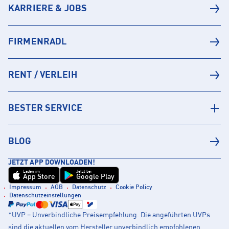
KARRIERE & JOBS
FIRMENRADL
RENT / VERLEIH
BESTER SERVICE
BLOG
JETZT APP DOWNLOADEN!
Laden im
Jetzt bei
App Store
Google Play
Impressum
AGB
Datenschutz
Cookie Policy
Datenschutzeinstellungen
*UVP = Unverbindliche Preisempfehlung. Die angeführten UVPs
sind die aktuellen vom Hersteller unverbindlich empfohlenen