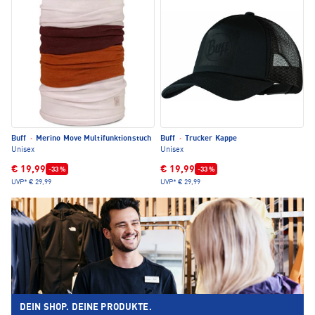
Buff
·
Merino Move Multifunktionstuch
Buff
·
Trucker Kappe
Unisex
Unisex
€ 19,99
€ 19,99
-33 %
-33 %
UVP*
€ 29,99
UVP*
€ 29,99
DEIN SHOP. DEINE PRODUKTE.