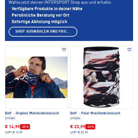
Wähle jetzt deinen INTERSPORT Shop aus und erhalte:
Verfügbare Produkte in deiner Nähe
Persönliche Beratung vor Ort
Sofortige Abholung möglich
SHOP AUSWÄHLEN UND PRODUKTE ANZEIGEN
Buff
·
Original Multifunktionstuch
Buff
·
Polar Multifunktionstuch
Unisex
Unisex
€ 14,99
€ 22,99
-25 %
-23 %
UVP*
€ 19,99
UVP*
€ 29,99