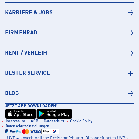
KARRIERE & JOBS
FIRMENRADL
RENT / VERLEIH
BESTER SERVICE
BLOG
JETZT APP DOWNLOADEN!
Laden im
Jetzt bei
App Store
Google Play
Impressum
AGB
Datenschutz
Cookie Policy
Datenschutzeinstellungen
*UVP = Unverbindliche Preisempfehlung. Die angeführten UVPs