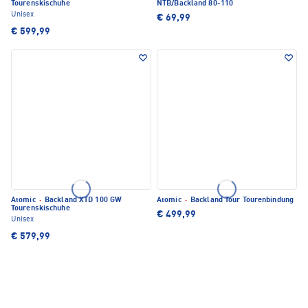
Tourenskischuhe
NTB/Backland 80-110
Unisex
€ 69,99
€ 599,99
Atomic
·
Backland XTD 100 GW
Atomic
·
Backland Tour Tourenbindung
Tourenskischuhe
€ 499,99
Unisex
€ 579,99