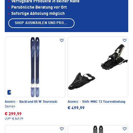
Verfügbare Produkte in deiner Nähe
Persönliche Beratung vor Ort
Sofortige Abholung möglich
SHOP AUSWÄHLEN UND PRODUKTE ANZEIGEN
IM SET ERHÄLTLICH
Atomic
·
Backland 85 W Tourenski
Atomic
·
Shift MNC 13 Tourenbindung
Damen
€ 499,99
€ 299,99
UVP*
€ 549,99