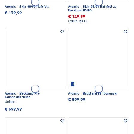
Atomic
·
Skin 88/89 Haftfell
Atomic
·
Skin 85/86 Haftfell zu
Backland 85/86
€ 179,99
€ 149,99
UVP*
€ 159,99
IM SET ERHÄLTLICH
Atomic
·
Backland Pro
Atomic
·
Backland 88 Tourenski
Tourenskischuhe
€ 599,99
Unisex
€ 699,99