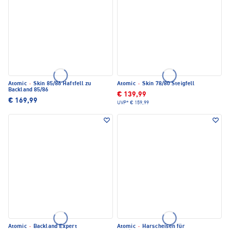
Atomic
·
Skin 85/86 Haftfell zu
Atomic
·
Skin 78/80 Steigfell
Backland 85/86
€ 139,99
€ 169,99
UVP*
€ 159,99
Atomic
·
Backland Expert
Atomic
·
Harscheisen für