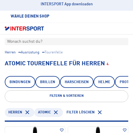
INTERSPORT App downloaden
WÄHLE DEINEN SHOP
Wonach suchst du?
Herren
Ausrüstung
Tourenfelle
ATOMIC TOURENFELLE FÜR HERREN
4
BINDUNGEN
BRILLEN
HARSCHEISEN
HELME
PROTEK
FILTERN & SORTIEREN
HERREN
ATOMIC
FILTER LÖSCHEN