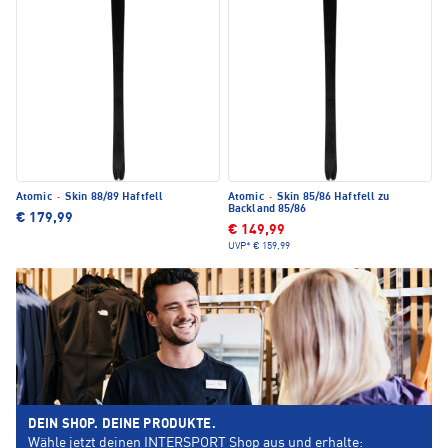
Atomic
·
Skin 88/89 Haftfell
Atomic
·
Skin 85/86 Haftfell zu
Backland 85/86
€ 179,99
€ 149,99
UVP*
€ 159,99
DEIN SHOP. DEINE PRODUKTE.
Wähle jetzt deinen INTERSPORT Shop aus und erhalte: