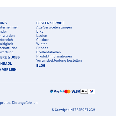
 UNS
BESTER SERVICE
nternehmen
Alle Serviceleistungen
inder
Bike
er werden
Laufen
ebereich
Outdoor
ltigkeit
Winter
schaftliche
Fitness
twortung
Größentabellen
Produktinformationen
ERE & JOBS
Vereinsbekleidung bestellen
ENRADL
BLOG
/ VERLEIH
preise. Die angeführten
© Copyright INTERSPORT 2026