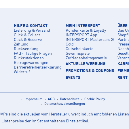
HILFE & KONTAKT
MEIN INTERSPORT
ÜBER
Lieferung & Versand
Kundenkarte & Loyalty
Das U
Click & Collect
INTERSPORT App
Shopf
Click & Reserve
INTERSPORT Mastercard®
Partn
Zahlung
Gold
Press
Rücksendung
Gutscheinkarte
Nachha
FAQ - Häufige Fragen
Gewinnspiele
Gesell
Rückrufaktionen
Zufriedenheitsgarantie
Veran
Betrugswarnungen
AKTUELLE WERBUNG
KARRI
Barrierefreiheitserklärung
PROMOTIONS & COUPONS
FIRM
Widerruf
EVENTS
RENT 
Impressum
AGB
Datenschutz
Cookie Policy
Datenschutzeinstellungen
Ps sind die aktuellen vom Hersteller unverbindlich empfohlenen Listen
istenpreise der im Set enthaltenen Einzelartikel.