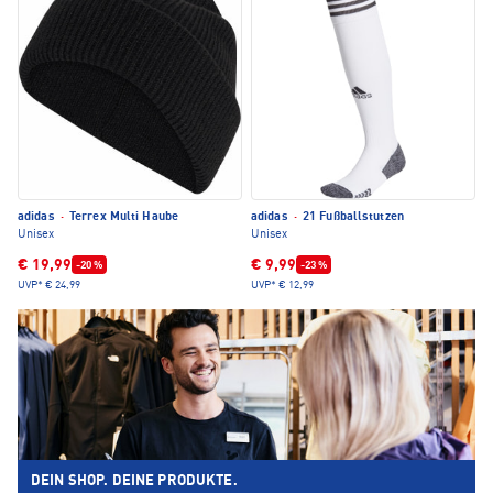
adidas
·
Terrex Multi Haube
adidas
·
21 Fußballstutzen
Unisex
Unisex
€ 19,99
€ 9,99
-20 %
-23 %
UVP*
€ 24,99
UVP*
€ 12,99
DEIN SHOP. DEINE PRODUKTE.