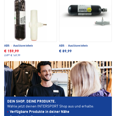
ABS
·
Auslöseeinheit
ABS
·
Auslöseeinheit
€ 159,99
€ 89,99
UVP*
€ 169,99
DEIN SHOP. DEINE PRODUKTE.
Wähle jetzt deinen INTERSPORT Shop aus und erhalte:
Verfügbare Produkte in deiner Nähe