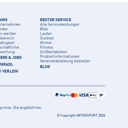
 UNS
BESTER SERVICE
nternehmen
Alle Serviceleistungen
inder
Bike
er werden
Laufen
ebereich
Outdoor
ltigkeit
Winter
schaftliche
Fitness
twortung
Größentabellen
Produktinformationen
ERE & JOBS
Vereinsbekleidung bestellen
ENRADL
BLOG
/ VERLEIH
preise. Die angeführten
© Copyright INTERSPORT 2026