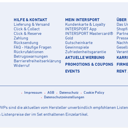
HILFE & KONTAKT
MEIN INTERSPORT
ÜBER
Lieferung & Versand
Kundenkarte & Loyalty
Das U
Click & Collect
INTERSPORT App
Shopf
Click & Reserve
INTERSPORT Mastercard®
Partn
Zahlung
Gold
Press
Rücksendung
Gutscheinkarte
Nachha
FAQ - Häufige Fragen
Gewinnspiele
Gesell
Rückrufaktionen
Zufriedenheitsgarantie
Veran
Betrugswarnungen
AKTUELLE WERBUNG
KARRI
Barrierefreiheitserklärung
PROMOTIONS & COUPONS
FIRM
Widerruf
EVENTS
RENT 
Impressum
AGB
Datenschutz
Cookie Policy
Datenschutzeinstellungen
Ps sind die aktuellen vom Hersteller unverbindlich empfohlenen Listen
istenpreise der im Set enthaltenen Einzelartikel.