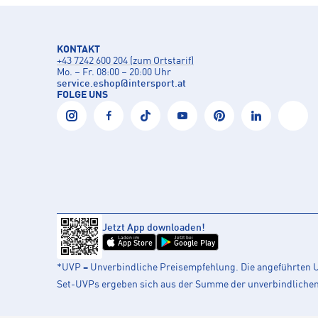
KONTAKT
+43 7242 600 204 (zum Ortstarif)
Mo. – Fr. 08:00 – 20:00 Uhr
service.eshop
@
intersport.at
FOLGE UNS
Jetzt App downloaden!
Laden im
Jetzt bei
App Store
Google Play
*UVP = Unverbindliche Preisempfehlung. Die angeführten UV
Set-UVPs ergeben sich aus der Summe der unverbindlichen L