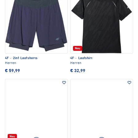
Neu
4F
·
2in1 Laufshorts
4F
·
Laufshirt
Herren
Herren
€ 59,99
€ 32,99
Neu