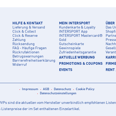
HILFE & KONTAKT
MEIN INTERSPORT
ÜBER
Lieferung & Versand
Kundenkarte & Loyalty
Das U
Click & Collect
INTERSPORT App
Shopf
Click & Reserve
INTERSPORT Mastercard®
Partn
Zahlung
Gold
Press
Rücksendung
Gutscheinkarte
Nachha
FAQ - Häufige Fragen
Gewinnspiele
Gesell
Rückrufaktionen
Zufriedenheitsgarantie
Veran
Betrugswarnungen
AKTUELLE WERBUNG
KARRI
Barrierefreiheitserklärung
PROMOTIONS & COUPONS
FIRM
Widerruf
EVENTS
RENT 
Impressum
AGB
Datenschutz
Cookie Policy
Datenschutzeinstellungen
Ps sind die aktuellen vom Hersteller unverbindlich empfohlenen Listen
istenpreise der im Set enthaltenen Einzelartikel.