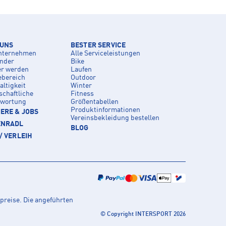
 UNS
BESTER SERVICE
nternehmen
Alle Serviceleistungen
inder
Bike
er werden
Laufen
ebereich
Outdoor
ltigkeit
Winter
schaftliche
Fitness
twortung
Größentabellen
Produktinformationen
ERE & JOBS
Vereinsbekleidung bestellen
ENRADL
BLOG
/ VERLEIH
preise. Die angeführten
© Copyright INTERSPORT 2026