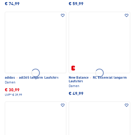
€ 74,99
€ 59,99
Neu
adidas
·
adi365 langarm Laufshirt
New Balance
·
RC Essential langarm
Laufshirt
Damen
Damen
€ 30,99
€ 49,99
UVP*
€ 39,99