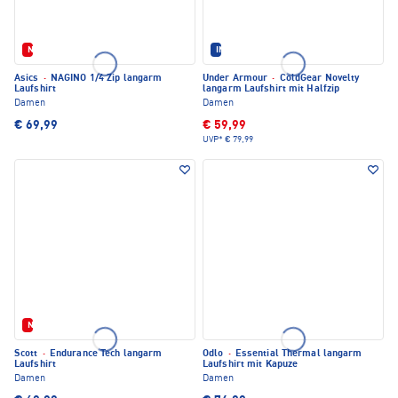
Neu
IM SET ERHÄLTLICH
Asics
·
NAGINO 1/4 Zip langarm
Under Armour
·
ColdGear Novelty
Laufshirt
langarm Laufshirt mit Halfzip
Damen
Damen
€ 69,99
€ 59,99
UVP*
€ 79,99
Neu
Scott
·
Endurance Tech langarm
Odlo
·
Essential Thermal langarm
Laufshirt
Laufshirt mit Kapuze
Damen
Damen