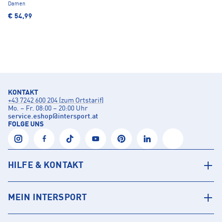
Damen
€ 54,99
KONTAKT
+43 7242 600 204 (zum Ortstarif)
Mo. – Fr. 08:00 – 20:00 Uhr
service.eshop
@
intersport.at
FOLGE UNS
HILFE & KONTAKT
MEIN INTERSPORT