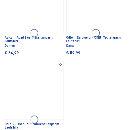
Asics
·
Road Seamless langarm
Odlo
·
Zeroweight Chill-Tec langarm
Laufshirt
Laufshirt
Damen
Damen
€ 64,99
€ 59,99
Odlo
·
Essential Seamless langarm
Laufshirt