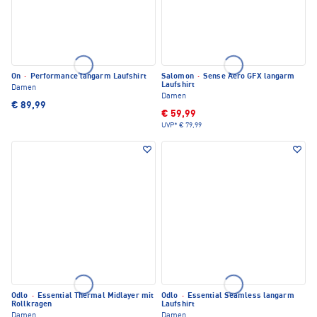
On
·
Performance langarm Laufshirt
Salomon
·
Sense Aero GFX langarm
Laufshirt
Damen
Damen
€ 89,99
€ 59,99
UVP*
€ 79,99
Odlo
·
Essential Thermal Midlayer mit
Odlo
·
Essential Seamless langarm
Rollkragen
Laufshirt
Damen
Damen