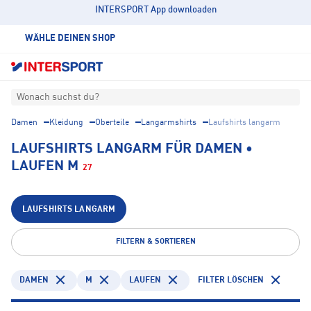
INTERSPORT App downloaden
WÄHLE DEINEN SHOP
Wonach suchst du?
Damen
Kleidung
Oberteile
Langarmshirts
Laufshirts langarm
LAUFSHIRTS LANGARM FÜR DAMEN •
LAUFEN M
27
LAUFSHIRTS LANGARM
FILTERN & SORTIEREN
DAMEN
M
LAUFEN
FILTER LÖSCHEN