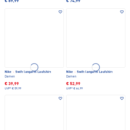
€ 69,99
€ 74,99
Nike
·
Swift langarm Laufshirt
Nike
·
Swift langarm Laufshirt
Damen
Damen
€ 39,99
€ 52,99
UVP*
€ 59,99
UVP*
€ 64,99