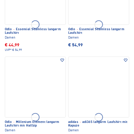
Odlo
·
Essential Seamless langarm
Odlo
·
Essential Seamless langarm
Laufshirt
Laufshirt
Damen
Damen
€ 44,99
€ 54,99
UVP*
€ 54,99
Odlo
·
Millenium Element langarm
adidas
·
adi365 langarm Laufshirt mit
Laufshirt mit Halfzip
Kapuze
Damen
Damen