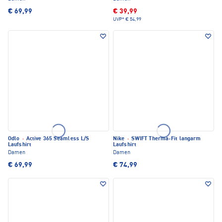
€ 69,99
€ 39,99
UVP*
€ 54,99
Odlo
·
Active 365 Seamless L/S
Nike
·
SWIFT Therma-Fit langarm
Laufshirt
Laufshirt
Damen
Damen
€ 69,99
€ 74,99