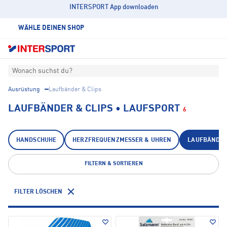
INTERSPORT App downloaden
WÄHLE DEINEN SHOP
Wonach suchst du?
Ausrüstung
Laufbänder & Clips
LAUFBÄNDER & CLIPS • LAUFSPORT
6
HANDSCHUHE
HERZFREQUENZMESSER & UHREN
LAUFBÄNDER
FILTERN & SORTIEREN
FILTER LÖSCHEN