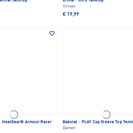
ential Tanktop
Erima
·
Intro Tanktop
Unisex
€ 19,99
·
HeatGear® Armour Racer
Babolat
·
PLAY Csp Sleeve Top Tenni
Damen