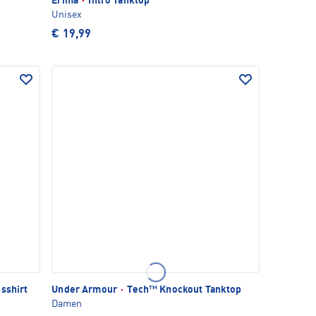
Erima
·
Intro Tanktop
Unisex
€ 19,99
sshirt
Under Armour
·
Tech™ Knockout Tanktop
Damen