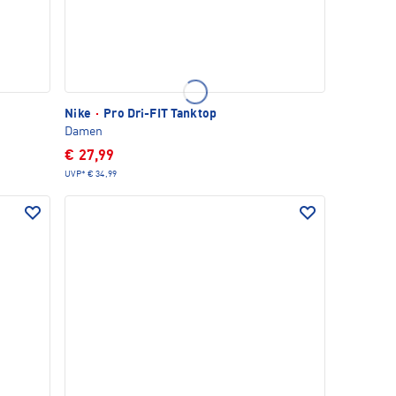
Nike
·
Pro Dri-FIT Tanktop
Damen
€ 27,99
UVP*
€ 34,99