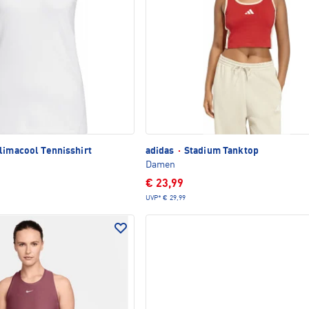
limacool Tennisshirt
adidas
·
Stadium Tanktop
Damen
€ 23,99
UVP*
€ 29,99