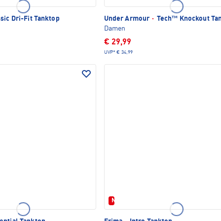
sic Dri-Fit Tanktop
Under Armour
·
Tech™ Knockout Ta
Damen
€ 29,99
UVP*
€ 34,99
Neu