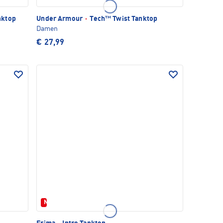
nktop
Under Armour
·
Tech™ Twist Tanktop
Damen
€ 27,99
Neu