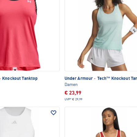
·
Knockout Tanktop
Under Armour
·
Tech™ Knockout Ta
Damen
€ 23,99
UVP*
€ 29,99