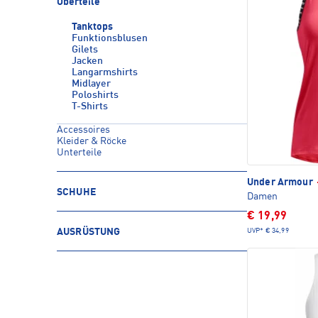
Oberteile
Tanktops
Funktionsblusen
Gilets
Jacken
Langarmshirts
Midlayer
Poloshirts
T-Shirts
Accessoires
Kleider & Röcke
Unterteile
Under Armour
SCHUHE
Damen
€ 19,99
UVP*
€ 34,99
AUSRÜSTUNG