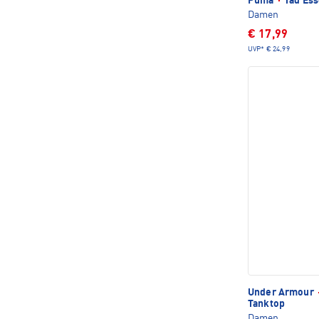
Puma
·
Tad Ess
Damen
€ 17,99
UVP*
€ 24,99
Under Armour
Tanktop
Damen