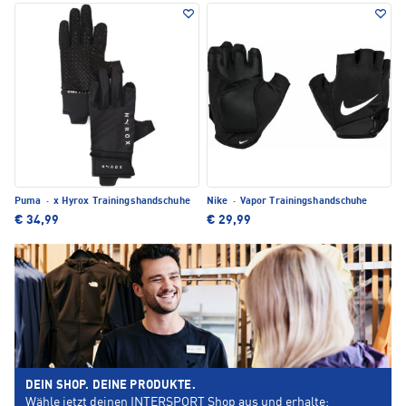
Puma
·
x Hyrox Trainingshandschuhe
Nike
·
Vapor Trainingshandschuhe
€ 34,99
€ 29,99
DEIN SHOP. DEINE PRODUKTE.
Wähle jetzt deinen INTERSPORT Shop aus und erhalte: