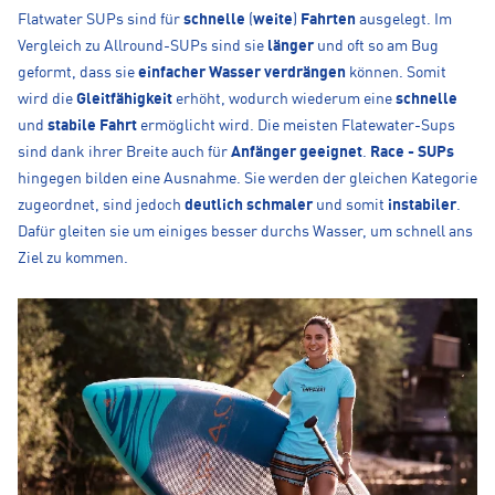
Flatwater SUPs sind für
schnelle
(
weite
)
Fahrten
ausgelegt. Im
Vergleich zu Allround-SUPs sind sie
länger
und oft so am Bug
geformt, dass sie
einfacher Wasser verdrängen
können. Somit
wird die
Gleitfähigkeit
erhöht, wodurch wiederum eine
schnelle
und
stabile Fahrt
ermöglicht wird. Die meisten Flatewater-Sups
sind dank ihrer Breite auch für
Anfänger geeignet
.
Race - SUPs
hingegen bilden eine Ausnahme. Sie werden der gleichen Kategorie
zugeordnet, sind jedoch
deutlich schmaler
und somit
instabiler
.
Dafür gleiten sie um einiges besser durchs Wasser, um schnell ans
Ziel zu kommen.