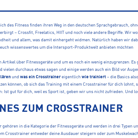
eich des Fitness finden ihren Weg in den deutschen Sprachgebrauch, ohn
erbirgt – Crossfit, Freelatics, HIIT und noch viele andere Begriffe. Wir w
dheit und allem, was damit einhergeht widmen. Natürlich haben wir da
r euch wissenswertes um die Intersport-Produktwelt anbieten möchten
n Artikel über Fitnessgeräte und um es noch ein wenig einzugrenzen: Es
ird vielen durchaus etwas sagen und einige werden auch ein Bild vor Aug
lären
und
was ein Crosstrainer
eigentlich
wie
trainiert
– die Basics als
tzen können, ob sich das Training mit einem Crosstrainer für dich lohnt,
 Ist gut für dich, weil es Sport ist, geben wir uns nicht zufrieden. Und lo
NES ZUM CROSSTRAINER
gehören in die Kategorie der Fitness­geräte und werden in drei Typen unt
nem Cross­trainer entweder deine Aus­dauer steigern oder zum Muskel­wa