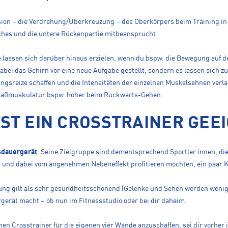
rsion – die Verdrehung/Überkreuzung – des Oberkörpers beim Training in
hes und die untere Rückenpartie mitbeansprucht.
 lassen sich darüber hinaus erzielen, wenn du bspw. die Bewegung auf 
abei das Gehirn vor eine neue Aufgabe gestellt, sondern es lassen sich zu
gsreize schaffen und die Intensitäten der einzelnen Muskelsehnen verlag
esäßmuskulatur bspw. höher beim Rückwärts-Gehen.
IST EIN CROSSTRAINER GEE
dauergerät
. Seine Zielgruppe sind dementsprechend Sportler:innen, die
und dabei vom angenehmen Nebeneffekt profitieren möchten, ein paar Kil
ng gilt als sehr gesundheitsschonend (Gelenke und Sehen werden wenige
rgerät macht – ob nun im Fitnessstudio oder bei dir daheim.
inen Crosstrainer für die eigenen vier Wände anzuschaffen, sei dir vorher