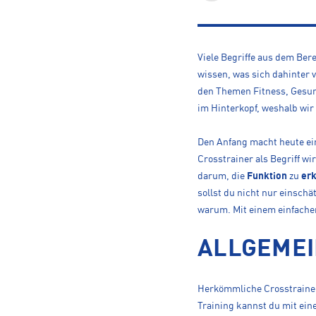
Viele Begriffe aus dem Ber
wissen, was sich dahinter v
den Themen Fitness, Gesun
im Hinterkopf, weshalb wi
Den Anfang macht heute ei
Crosstrainer als Begriff w
darum, die
Funktion
zu
erk
sollst du nicht nur einschä
warum. Mit einem einfachen:
ALLGEMEI
Herkömmliche Cross­trainer 
Training kannst du mit ei