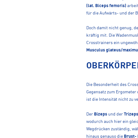
(lat. Biceps femoris)
arbei
für die Aufwärts- und der 
Doch damit nicht genug, d
kräftig mit. Die Wadenmusk
Crosstrainers ein ungewöhn
Musculus glateus/maximu
OBERKÖRPE
Die Besonderheit des Crosst
Gegensatz zum Ergometer 
ist die Intensität nicht zu 
Der
Bizeps
und der
Trizep
wodurch auch hier ein glei
Wegdrücken zuständig, wäh
hinaus genauso die
Brust- 