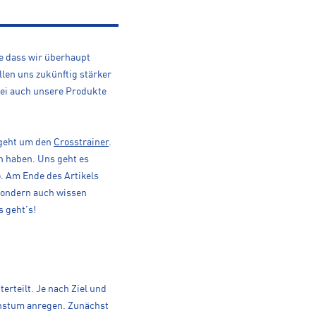
e dass wir überhaupt
ollen uns zukünftig stärker
bei auch unsere Produkte
 geht um den
Crosstrainer
.
en haben. Uns geht es
o. Am Ende des Artikels
 sondern auch wissen
s geht's!
erteilt. Je nach Ziel und
chstum anregen. Zunächst