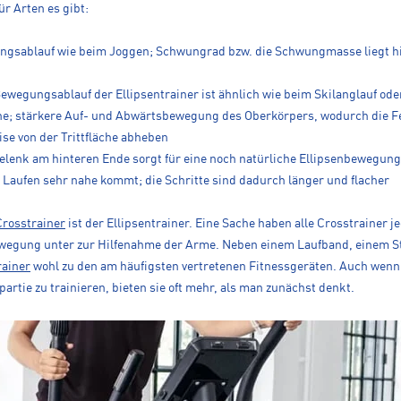
ür Arten es gibt:
gs­ablauf wie beim Joggen; Schwungrad bzw. die Schwungmasse liegt hin
ewegungsablauf der Ellipsentrainer ist ähnlich wie beim Skilanglauf ode
ne; stärkere Auf- und Abwärtsbewegung des Oberkörpers, wodurch die Fe
ise von der Trittfläche abheben
elenk am hinteren Ende sorgt für eine noch natürliche Ellipsenbewegung
Laufen sehr nahe kommt; die Schritte sind dadurch länger und flacher
Crosstrainer
ist der Ellipsentrainer. Eine Sache haben alle Crosstrainer
ewegung unter zur Hilfenahme der Arme. Neben einem Laufband, einem 
rainer
wohl zu den am häufigsten vertretenen Fitnessgeräten. Auch wenn v
artie zu trainieren, bieten sie oft mehr, als man zunächst denkt.