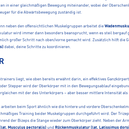
ten in einer gleichmäßigen Bewegung miteinander, wobei der Oberschenk
Beuger für die Abwärtsbewegung zuständig ist.
enn neben den offensichtlichen Muskelgruppen arbeitet die
Wadenmuskula
ulatur wird immer dann besonders beansprucht, wenn es steil bergauf g
lich großer Schritt nach oben/vorne gemacht wird. Zusätzlich hilft di
s)
dabei, deine Schritte zu koordinieren.
R
rainers liegt, wie oben bereits erwähnt darin, ein effektives Ganzkörper
oder Stepper wird der Oberkörper mit in den Bewegungsablauf eingeb
vergleichen mit der des Unterkörpers – aber besser mittlere Intensität als 
s
arbeiten beim Sport ähnlich wie die hintere und vordere Oberschenkelm
chmäßiges Training beider Muskelgruppen durchgeführt wird. Der Trizep
rend der Bizeps die Stange wieder zum Oberkörper zieht. Neben der A
(lat. Musculus pectoralis)
und
Rückenmuskulatur (lat. Latissimus dorsi