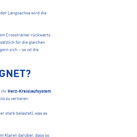
 der Längsachse wird die
dem Crosstrainer rückwärts
sätzlich für die gleichen
ern sich – so ist die
IGNET?
 ihr
Herz-Kreislaufsystem
o zu verlieren.
r stark belastet), was es
 im Klaren darüber, dass so