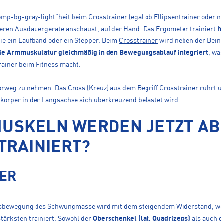
comp-bg-gray-light"heit beim
Crosstrainer
(egal ob Ellipsentrainer oder ni
ren Ausdauergeräte anschaust, auf der Hand: Das Ergometer trainiert
h
wie ein Laufband oder ein Stepper. Beim
Crosstrainer
wird neben der Bei
die Armmuskulatur gleichmäßig in den Bewegungsablauf integriert
, wa
rainer beim Fitness macht.
orweg zu nehmen: Das Cross (Kreuz) aus dem Begriff
Crosstrainer
rührt ü
körper in der Längsachse sich überkreuzend belastet wird.
USKELN WERDEN JETZT AB
TRAINIERT?
ER
tsbewegung des Schwungmasse wird mit dem steigendem Widerstand, 
tärksten trainiert. Sowohl der
Oberschenkel (lat. Quadrizeps)
als auch 