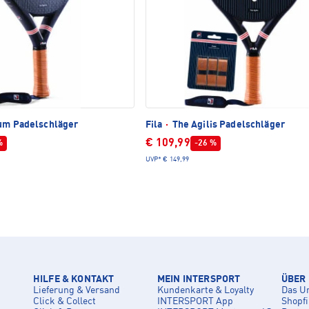
um Padelschläger
Fila
·
The Agilis Padelschläger
€ 109,99
%
-26 %
UVP*
€ 149,99
HILFE & KONTAKT
MEIN INTERSPORT
ÜBER
Lieferung & Versand
Kundenkarte & Loyalty
Das U
Click & Collect
INTERSPORT App
Shopf