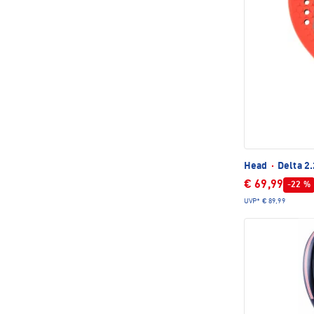
Head
·
Delta 2
€ 69,99
-22 %
UVP*
€ 89,99