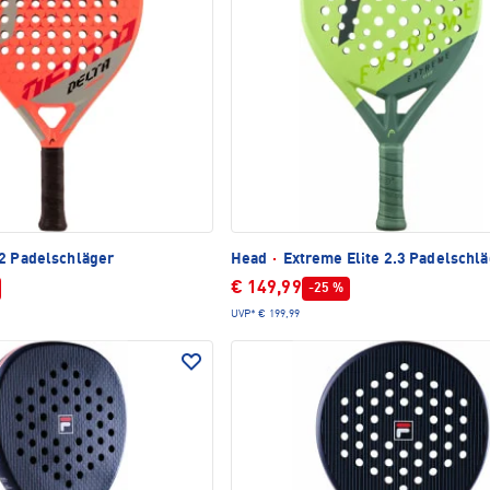
.2 Padelschläger
Head
·
Extreme Elite 2.3 Padelschl
€ 149,99
-25 %
UVP*
€ 199,99