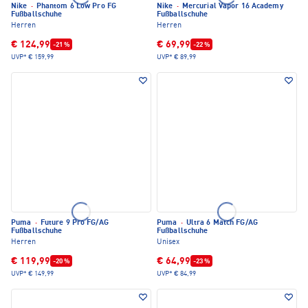
Nike
·
Phantom 6 Low Pro FG
Nike
·
Mercurial Vapor 16 Academy
Fußballschuhe
Fußballschuhe
Herren
Herren
€ 124,99
€ 69,99
-21 %
-22 %
UVP*
€ 159,99
UVP*
€ 89,99
Puma
·
Future 9 Pro FG/AG
Puma
·
Ultra 6 Match FG/AG
Fußballschuhe
Fußballschuhe
Herren
Unisex
€ 119,99
€ 64,99
-20 %
-23 %
UVP*
€ 149,99
UVP*
€ 84,99