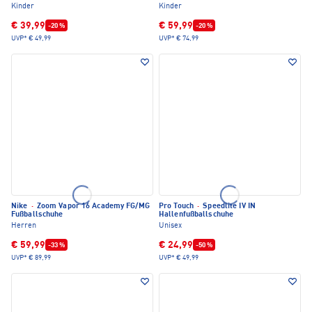
Kinder
Kinder
€ 39,99
€ 59,99
-20 %
-20 %
UVP*
€ 49,99
UVP*
€ 74,99
Nike
·
Zoom Vapor 16 Academy FG/MG
Pro Touch
·
Speedlite IV IN
Fußballschuhe
Hallenfußballschuhe
Herren
Unisex
€ 59,99
€ 24,99
-33 %
-50 %
UVP*
€ 89,99
UVP*
€ 49,99