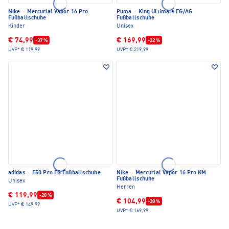
Nike
·
Mercurial Vapor 16 Pro
Puma
·
King Ultimate FG/AG
Fußballschuhe
Fußballschuhe
Kinder
Unisex
€ 74,99
€ 169,99
-37 %
-22 %
UVP*
€ 119,99
UVP*
€ 219,99
adidas
·
F50 Pro FG Fußballschuhe
Nike
·
Mercurial Vapor 16 Pro KM
Fußballschuhe
Unisex
Herren
€ 119,99
-20 %
€ 104,99
-38 %
UVP*
€ 149,99
UVP*
€ 169,99