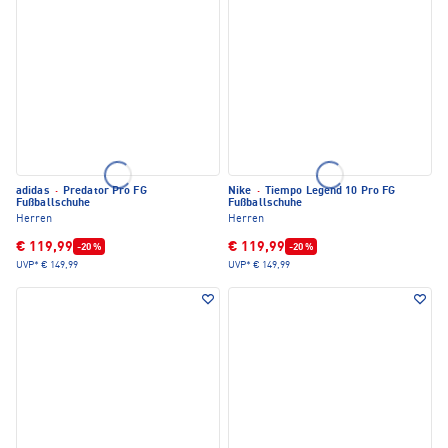
adidas
·
Predator Pro FG
Nike
·
Tiempo Legend 10 Pro FG
Fußballschuhe
Fußballschuhe
Herren
Herren
€ 119,99
€ 119,99
-20 %
-20 %
UVP*
€ 149,99
UVP*
€ 149,99