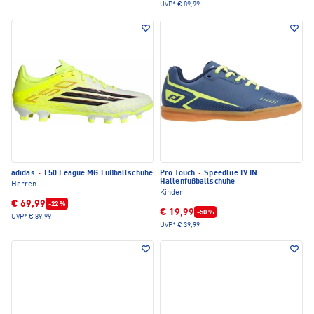
UVP*
€ 89,99
adidas
·
F50 League MG Fußballschuhe
Pro Touch
·
Speedlite IV IN
Hallenfußballschuhe
Herren
Kinder
€ 69,99
-22 %
€ 19,99
-50 %
UVP*
€ 89,99
UVP*
€ 39,99