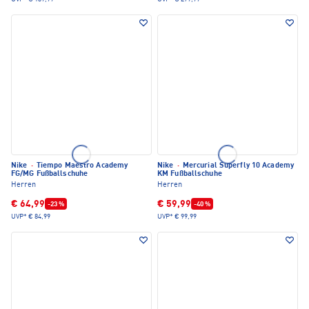
Nike
·
Tiempo Maestro Academy
Nike
·
Mercurial Superfly 10 Academy
FG/MG Fußballschuhe
KM Fußballschuhe
Herren
Herren
€ 64,99
€ 59,99
-23 %
-40 %
UVP*
€ 84,99
UVP*
€ 99,99