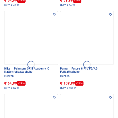
€ 54,99
€ 59,99
-21 %
-36 %
UVP*
€ 69,99
UVP*
€ 94,99
Nike
·
Pahntom GX II Academy IC
Puma
·
Future 8 Pro FG/AG
Hallenfußballschuhe
Fußballschuhe
Herren
Herren
€ 64,99
€ 109,99
-23 %
-21 %
UVP*
€ 84,99
UVP*
€ 139,99