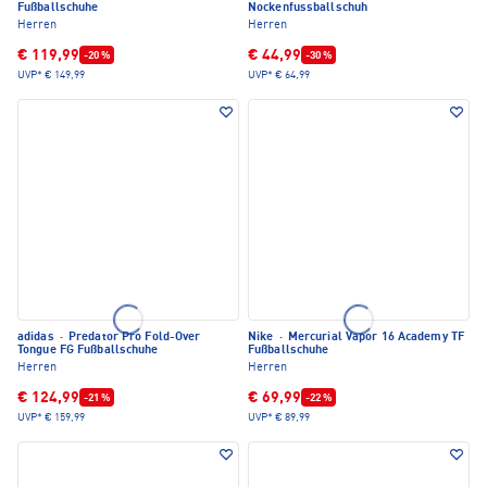
Fußballschuhe
Nockenfussballschuh
Herren
Herren
€ 119,99
€ 44,99
-20 %
-30 %
UVP*
€ 149,99
UVP*
€ 64,99
adidas
·
Predator Pro Fold-Over
Nike
·
Mercurial Vapor 16 Academy TF
Tongue FG Fußballschuhe
Fußballschuhe
Herren
Herren
€ 124,99
€ 69,99
-21 %
-22 %
UVP*
€ 159,99
UVP*
€ 89,99