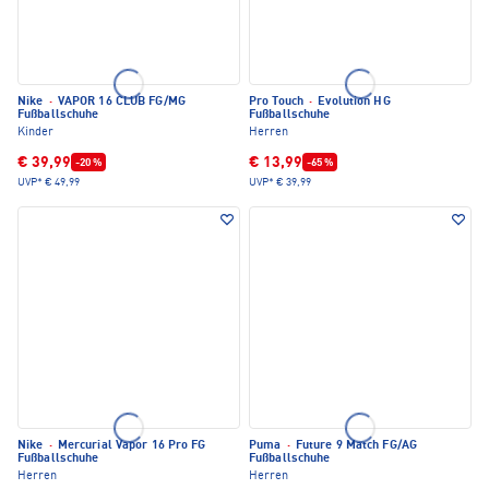
Nike
·
VAPOR 16 CLUB FG/MG
Pro Touch
·
Evolution HG
Fußballschuhe
Fußballschuhe
Kinder
Herren
€ 39,99
€ 13,99
-20 %
-65 %
UVP*
€ 49,99
UVP*
€ 39,99
Nike
·
Mercurial Vapor 16 Pro FG
Puma
·
Future 9 Match FG/AG
Fußballschuhe
Fußballschuhe
Herren
Herren