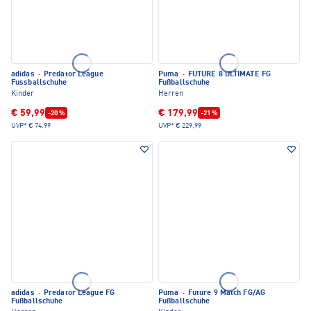
adidas
·
Predator League
Puma
·
FUTURE 8 ULTIMATE FG
Fussballschuhe
Fußballschuhe
Kinder
Herren
€ 59,99
€ 179,99
-20 %
-21 %
UVP*
€ 74,99
UVP*
€ 229,99
adidas
·
Predator League FG
Puma
·
Future 9 Match FG/AG
Fußballschuhe
Fußballschuhe