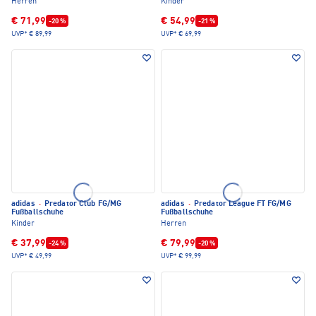
Herren
Kinder
€ 71,99
€ 54,99
-20 %
-21 %
UVP*
€ 89,99
UVP*
€ 69,99
adidas
·
Predator Club FG/MG
adidas
·
Predator League FT FG/MG
Fußballschuhe
Fußballschuhe
Kinder
Herren
€ 37,99
€ 79,99
-24 %
-20 %
UVP*
€ 49,99
UVP*
€ 99,99