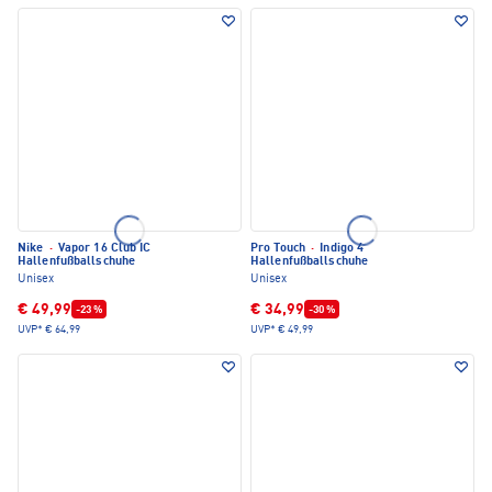
Nike
·
Vapor 16 Club IC
Pro Touch
·
Indigo 4
Hallenfußballschuhe
Hallenfußballschuhe
Unisex
Unisex
€ 49,99
€ 34,99
-23 %
-30 %
UVP*
€ 64,99
UVP*
€ 49,99