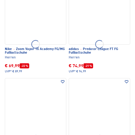
Nike
·
Zoom Vapor 16 Academy FG/MG
adidas
·
Predator League FT FG
Fußballschuhe
Fußballschuhe
Herren
Herren
€ 69,99
€ 74,99
-22 %
-21 %
UVP*
€ 89,99
UVP*
€ 94,99