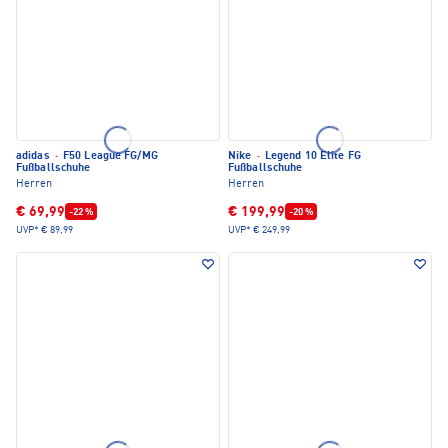
adidas
·
F50 League FG/MG
Nike
·
Legend 10 Elite FG
Fußballschuhe
Fußballschuhe
Herren
Herren
€ 69,99
€ 199,99
-22 %
-20 %
UVP*
€ 89,99
UVP*
€ 249,99