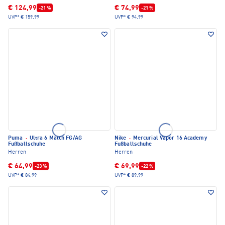
€ 124,99
€ 74,99
-21 %
-21 %
UVP*
€ 159,99
UVP*
€ 94,99
Puma
·
Ultra 6 Match FG/AG
Nike
·
Mercurial Vapor 16 Academy
Fußballschuhe
Fußballschuhe
Herren
Herren
€ 64,99
€ 69,99
-23 %
-22 %
UVP*
€ 84,99
UVP*
€ 89,99