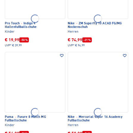
Pro Touch
·
Indigo 4
Nike
·
ZM Superfly 10 ACAD FG/MG
Hallenfußballschuhe
Nockenschuh
Kinder
Herren
€ 19,99
€ 74,99
-50 %
-21 %
UVP*
€ 39,99
UVP*
€ 94,99
Puma
·
Future 8 Match MG
Nike
·
Mercurial Vapor 16 Academy
Fußballschuhe
Fußballschuhe
Kinder
Herren