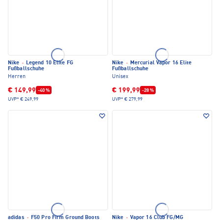
Nike
·
Legend 10 Elite FG
Nike
·
Mercurial Vapor 16 Elite
Fußballschuhe
Fußballschuhe
Herren
Unisex
€ 149,99
€ 199,99
-40 %
-28 %
UVP*
€ 249,99
UVP*
€ 279,99
adidas
·
F50 Pro Firm Ground Boots
Nike
·
Vapor 16 Club FG/MG