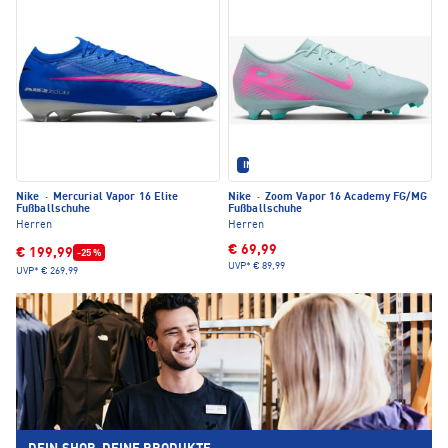
IM SET ERHÄLTLICH
Nike
·
Mercurial Vapor 16 Elite
Nike
·
Zoom Vapor 16 Academy FG/MG
Fußballschuhe
Fußballschuhe
Herren
Herren
€ 69,99
€ 199,99
-25 %
UVP*
€ 89,99
UVP*
€ 269,99