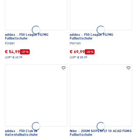
adidas
·
F50 League FG/MG
adidas
·
F50 League FG/MG
Fußballschuhe
Fußballschuhe
Kinder
Herren
€ 54,99
€ 69,99
-21 %
-22 %
UVP*
€ 69,99
UVP*
€ 89,99
adidas
·
F50 Club IN
Nike
·
ZOOM SUPERFLY 10 ACAD FGMG
Hallenfußballschuhe
Fußballschuhe