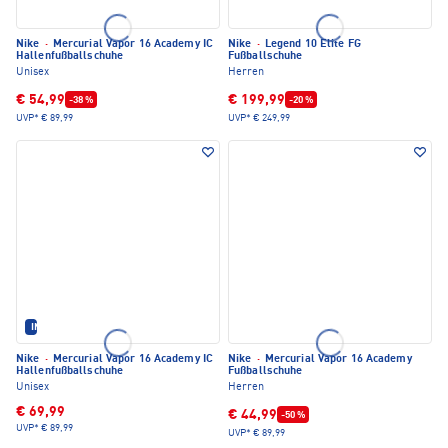
Nike
·
Mercurial Vapor 16 Academy IC
Nike
·
Legend 10 Elite FG
Hallenfußballschuhe
Fußballschuhe
Unisex
Herren
€ 54,99
€ 199,99
-38 %
-20 %
UVP*
€ 89,99
UVP*
€ 249,99
IM SET ERHÄLTLICH
Nike
·
Mercurial Vapor 16 Academy IC
Nike
·
Mercurial Vapor 16 Academy
Hallenfußballschuhe
Fußballschuhe
Unisex
Herren
€ 69,99
€ 44,99
-50 %
UVP*
€ 89,99
UVP*
€ 89,99