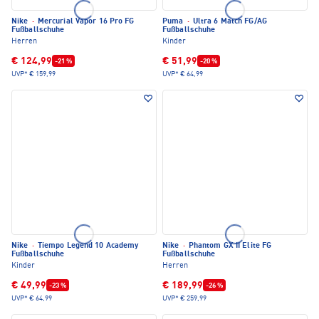
Nike
·
Mercurial Vapor 16 Pro FG
Puma
·
Ultra 6 Match FG/AG
Fußballschuhe
Fußballschuhe
Herren
Kinder
€ 124,99
€ 51,99
-21 %
-20 %
UVP*
€ 159,99
UVP*
€ 64,99
Nike
·
Tiempo Legend 10 Academy
Nike
·
Phantom GX II Elite FG
Fußballschuhe
Fußballschuhe
Kinder
Herren
€ 49,99
€ 189,99
-23 %
-26 %
UVP*
€ 64,99
UVP*
€ 259,99