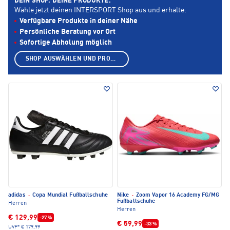
DEIN SHOP. DEINE PRODUKTE.
Wähle jetzt deinen INTERSPORT Shop aus und erhalte:
Verfügbare Produkte in deiner Nähe
Persönliche Beratung vor Ort
Sofortige Abholung möglich
SHOP AUSWÄHLEN UND PRODUKTE ANZEIGEN
adidas
·
Copa Mundial Fußballschuhe
Nike
·
Zoom Vapor 16 Academy FG/MG
Fußballschuhe
Herren
Herren
€ 129,99
-27 %
€ 59,99
-33 %
UVP*
€ 179,99