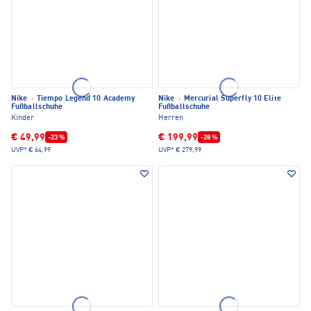
Nike
·
Tiempo Legend 10 Academy
Nike
·
Mercurial Superfly 10 Elite
Fußballschuhe
Fußballschuhe
Kinder
Herren
€ 49,99
€ 199,99
-23 %
-28 %
UVP*
€ 64,99
UVP*
€ 279,99