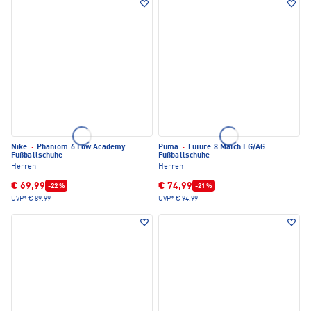
Nike
·
Phantom 6 Low Academy
Puma
·
Future 8 Match FG/AG
Fußballschuhe
Fußballschuhe
Herren
Herren
€ 69,99
€ 74,99
-22 %
-21 %
UVP*
€ 89,99
UVP*
€ 94,99