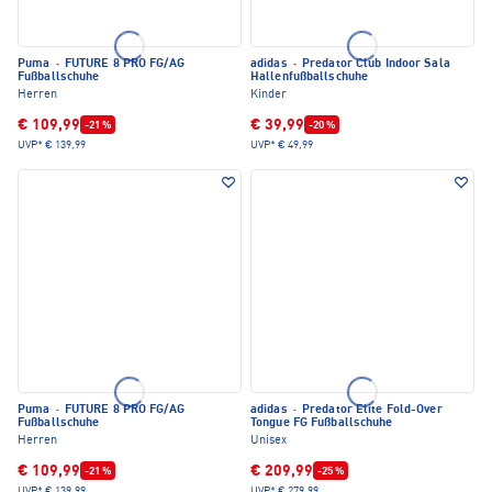
Puma
·
FUTURE 8 PRO FG/AG
adidas
·
Predator Club Indoor Sala
Fußballschuhe
Hallenfußballschuhe
Herren
Kinder
€ 109,99
€ 39,99
-21 %
-20 %
UVP*
€ 139,99
UVP*
€ 49,99
Puma
·
FUTURE 8 PRO FG/AG
adidas
·
Predator Elite Fold-Over
Fußballschuhe
Tongue FG Fußballschuhe
Herren
Unisex
€ 109,99
€ 209,99
-21 %
-25 %
UVP*
€ 139,99
UVP*
€ 279,99