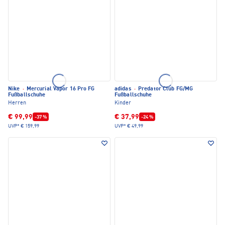
Nike
·
Mercurial Vapor 16 Pro FG
adidas
·
Predator Club FG/MG
Fußballschuhe
Fußballschuhe
Herren
Kinder
€ 99,99
€ 37,99
-37 %
-24 %
UVP*
€ 159,99
UVP*
€ 49,99