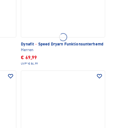
Dynafit
·
Speed Dryarn Funktionsunterhemd
Herren
€ 69,99
UVP*
€ 84,99