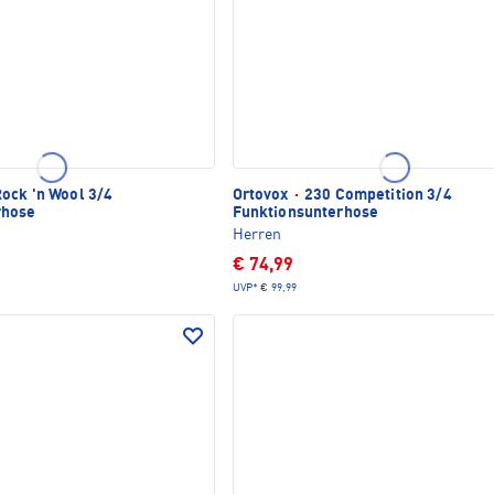
ock 'n Wool 3/4
Ortovox
·
230 Competition 3/4
rhose
Funktionsunterhose
Herren
€ 74,99
UVP*
€ 99,99