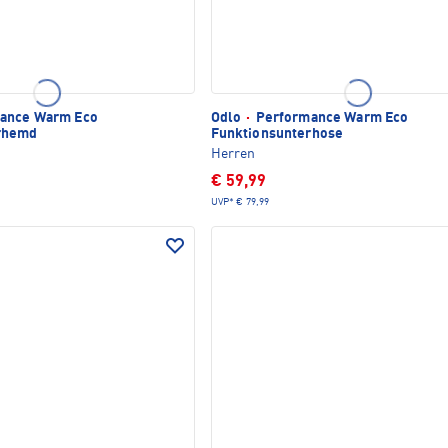
ance Warm Eco
Odlo
·
Performance Warm Eco
rhemd
Funktionsunterhose
Herren
€ 59,99
UVP*
€ 79,99