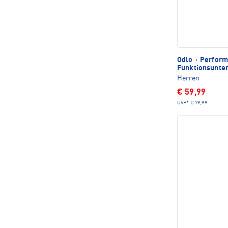
Odlo
·
Perform
Funktionsunte
Herren
€ 59,99
UVP*
€ 79,99