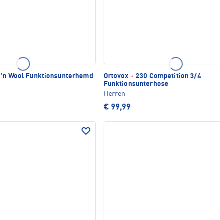
'n Wool Funktionsunterhemd
Ortovox
·
230 Competition 3/4
Funktionsunterhose
Herren
€ 99,99