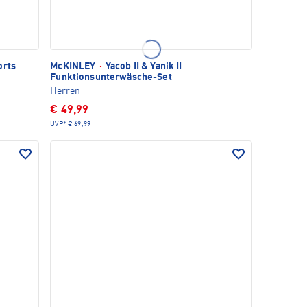
orts
McKINLEY
·
Yacob II & Yanik II
Funktionsunterwäsche-Set
Herren
€ 49,99
UVP*
€ 69,99