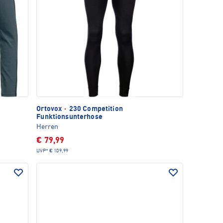
Ortovox
·
230 Competition
Funktionsunterhose
Herren
€ 79,99
UVP*
€ 109,99