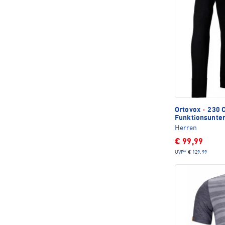
Ortovox
·
230 C
Funktionsunter
Herren
€ 99,99
UVP*
€ 129,99