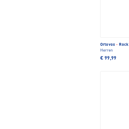
Ortovox
·
Rock 
Herren
€ 99,99