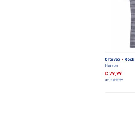
Ortovox
·
Rock 
Herren
€ 79,99
UVP*
€ 99,99