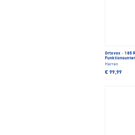
Ortovox
·
185 R
Funktionsunte
Herren
€ 99,99