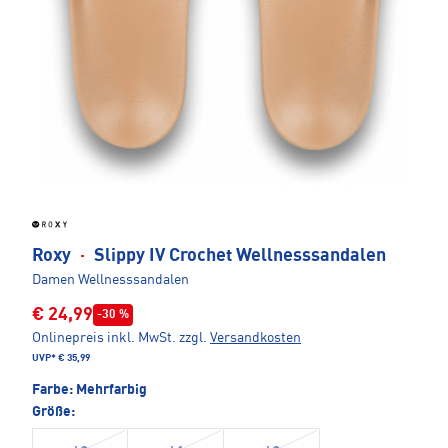
Roxy
·
Slippy IV Crochet Wellnesssandalen
Damen Wellnesssandalen
€ 24,99
-30 %
Onlinepreis inkl. MwSt.
zzgl.
Versandkosten
UVP*
€ 35,99
Farbe:
Mehrfarbig
Größe: