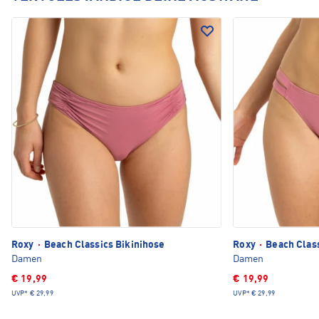
Roxy
·
Beach Classics Bikinihose
Roxy
·
Beach Class
Damen
Damen
€ 19,99
€ 19,99
UVP*
€ 29,99
UVP*
€ 29,99