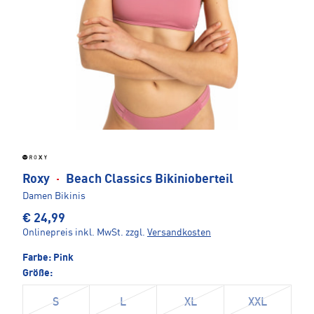
Roxy
·
Beach Classics Bikinioberteil
Damen Bikinis
€ 24,99
Onlinepreis inkl. MwSt.
zzgl.
Versandkosten
Farbe:
Pink
Größe:
S
L
XL
XXL