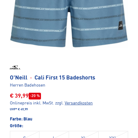
O'Neill
·
Cali First 15 Badeshorts
Herren Badehosen
€ 39,99
-20 %
Onlinepreis inkl. MwSt.
zzgl.
Versandkosten
UVP*
€ 49,99
Farbe:
Blau
Größe: