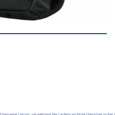
und bequeme Lösung, um während des Laufens wichtige Utensilien sicher 