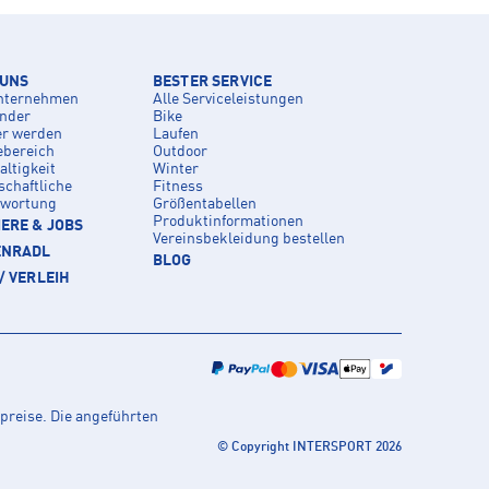
 UNS
BESTER SERVICE
nternehmen
Alle Serviceleistungen
inder
Bike
er werden
Laufen
ebereich
Outdoor
ltigkeit
Winter
schaftliche
Fitness
twortung
Größentabellen
Produktinformationen
ERE & JOBS
Vereinsbekleidung bestellen
ENRADL
BLOG
/ VERLEIH
preise. Die angeführten
© Copyright INTERSPORT 2026