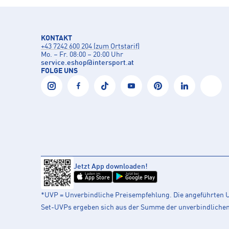
KONTAKT
+43 7242 600 204 (zum Ortstarif)
Mo. – Fr. 08:00 – 20:00 Uhr
service.eshop
@
intersport.at
FOLGE UNS
Jetzt App downloaden!
Laden im
Jetzt bei
App Store
Google Play
*UVP = Unverbindliche Preisempfehlung. Die angeführten UV
Set-UVPs ergeben sich aus der Summe der unverbindlichen L