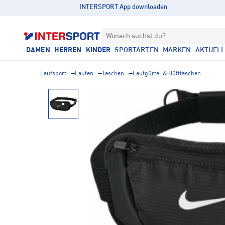
INTERSPORT App downloaden
Wonach suchst du?
DAMEN
HERREN
KINDER
SPORTARTEN
MARKEN
AKTUEL
Laufsport
Laufen
Taschen
Laufgürtel & Hüfttaschen