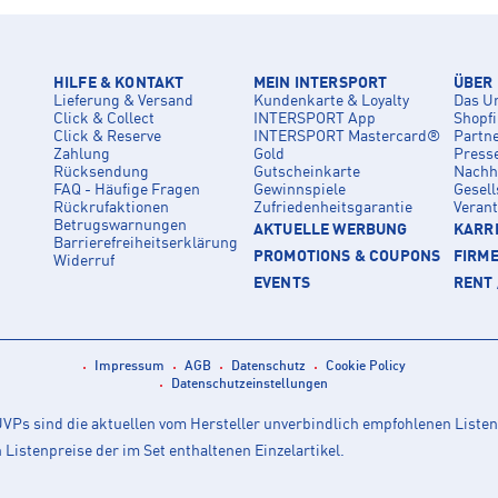
HILFE & KONTAKT
MEIN INTERSPORT
ÜBER
Lieferung & Versand
Kundenkarte & Loyalty
Das U
Click & Collect
INTERSPORT App
Shopf
Click & Reserve
INTERSPORT Mastercard®
Partn
Zahlung
Gold
Press
Rücksendung
Gutscheinkarte
Nachha
FAQ - Häufige Fragen
Gewinnspiele
Gesell
Rückrufaktionen
Zufriedenheitsgarantie
Veran
Betrugswarnungen
AKTUELLE WERBUNG
KARRI
Barrierefreiheitserklärung
PROMOTIONS & COUPONS
FIRM
Widerruf
EVENTS
RENT 
Impressum
AGB
Datenschutz
Cookie Policy
Datenschutzeinstellungen
Ps sind die aktuellen vom Hersteller unverbindlich empfohlenen Listen
istenpreise der im Set enthaltenen Einzelartikel.