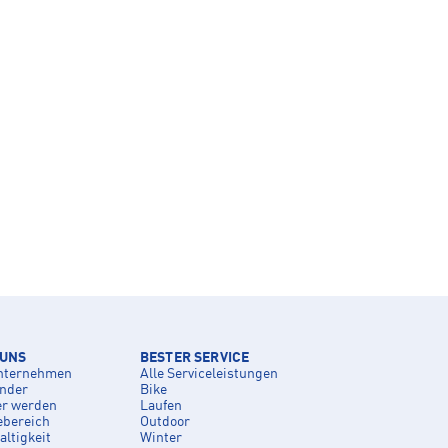
 UNS
BESTER SERVICE
nternehmen
Alle Serviceleistungen
inder
Bike
er werden
Laufen
ebereich
Outdoor
ltigkeit
Winter