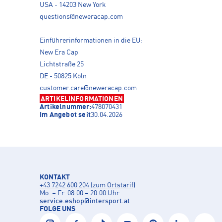
USA - 14203 New York
questions@neweracap.com
Einführerinformationen in die EU:
New Era Cap
Lichtstraße 25
DE - 50825 Köln
customer.care@neweracap.com
ARTIKELINFORMATIONEN
Artikelnummer:
478070431
Im Angebot seit
30.04.2026
KONTAKT
+43 7242 600 204 (zum Ortstarif)
Mo. – Fr. 08:00 – 20:00 Uhr
service.eshop
@
intersport.at
FOLGE UNS