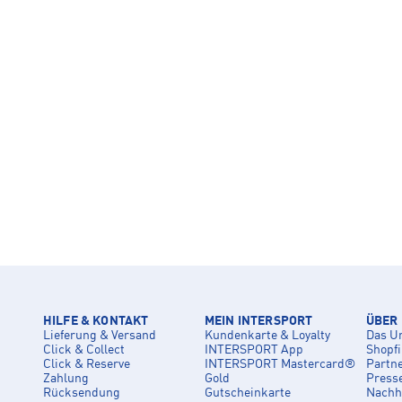
HILFE & KONTAKT
MEIN INTERSPORT
ÜBER
Lieferung & Versand
Kundenkarte & Loyalty
Das U
Click & Collect
INTERSPORT App
Shopf
Click & Reserve
INTERSPORT Mastercard®
Partn
Zahlung
Gold
Press
Rücksendung
Gutscheinkarte
Nachha