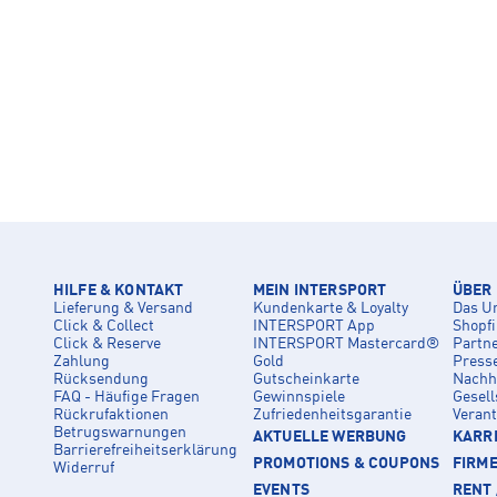
HILFE & KONTAKT
MEIN INTERSPORT
ÜBER
Lieferung & Versand
Kundenkarte & Loyalty
Das U
Click & Collect
INTERSPORT App
Shopf
Click & Reserve
INTERSPORT Mastercard®
Partn
Zahlung
Gold
Press
Rücksendung
Gutscheinkarte
Nachha
FAQ - Häufige Fragen
Gewinnspiele
Gesell
Rückrufaktionen
Zufriedenheitsgarantie
Veran
Betrugswarnungen
AKTUELLE WERBUNG
KARRI
Barrierefreiheitserklärung
PROMOTIONS & COUPONS
FIRM
Widerruf
EVENTS
RENT 