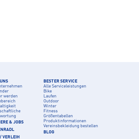
 UNS
BESTER SERVICE
nternehmen
Alle Serviceleistungen
inder
Bike
er werden
Laufen
ebereich
Outdoor
ltigkeit
Winter
schaftliche
Fitness
twortung
Größentabellen
Produktinformationen
ERE & JOBS
Vereinsbekleidung bestellen
ENRADL
BLOG
/ VERLEIH