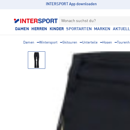
INTERSPORT App downloaden
Wonach suchst du?
DAMEN
HERREN
KINDER
SPORTARTEN
MARKEN
AKTUEL
Damen
Wintersport
Skitouren
Unterteile
Hosen
Tourenh