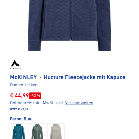
McKINLEY
·
Hucture Fleecejacke mit Kapuze
Damen Jacken
€ 44,99
-43 %
Onlinepreis inkl. MwSt.
zzgl.
Versandkosten
UVP*
€ 79,99
Farbe:
Blau