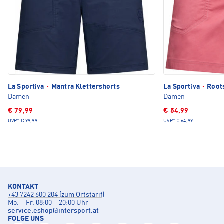
La Sportiva
·
Mantra Klettershorts
La Sportiva
·
Roots
Damen
Damen
€ 79,99
€ 54,99
UVP*
€ 99,99
UVP*
€ 64,99
KONTAKT
+43 7242 600 204 (zum Ortstarif)
Mo. – Fr. 08:00 – 20:00 Uhr
service.eshop
@
intersport.at
FOLGE UNS